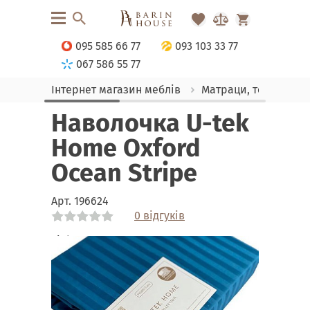
095 585 66 77
093 103 33 77
067 586 55 77
Інтернет магазин меблів
Матраци, текстиль
Наволочка U-tek
Home Oxford
Ocean Stripe
Арт.
196624
0 відгуків
Link
Link