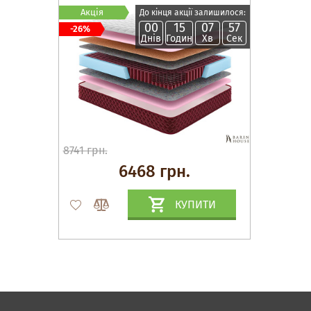
Акція
До кінця акції залишилося:
00
15
07
56
-26%
Днів
Годин
Хв
Сек
8741 грн.
6468 грн.
КУПИТИ
Матраци, текстиль
Спальні, Ліжка
М'які меблі