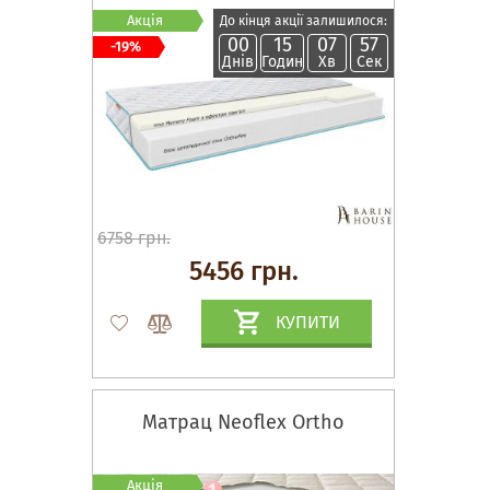
Акція
До кінця акції залишилося:
00
15
07
56
-19%
Днів
Годин
Хв
Сек
6758 грн.
5456 грн.
КУПИТИ
Матрац Neoflex Orthо
Акція