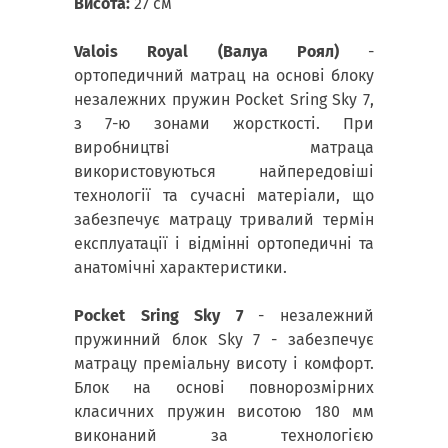
Висота:
27 см
Valois Royal (Валуа Роял)
-
ортопедичний матрац на основі блоку
незалежних пружин Pocket Sring Sky 7,
з 7-ю зонами жорсткості. При
виробництві матраца
використовуються найпередовіші
технології та сучасні матеріали, що
забезпечує матрацу тривалий термін
експлуатації і відмінні ортопедичні та
анатомічні характеристики.
Pocket Sring Sky 7
- незалежний
пружинний блок Sky 7 - забезпечує
матрацу преміальну висоту і комфорт.
Блок на основі повнорозмірних
класичних пружин висотою 180 мм
виконаний за технологією