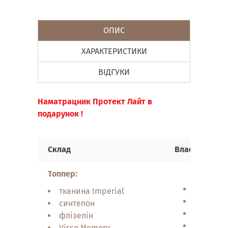
ОПИС
ХАРАКТЕРИСТИКИ
ВІДГУКИ
Наматрацник Протект Лайт в
подарунок
!
Склад
Властивості
Топпер:
ортопед
тканина Imperial
анатомі
синтепон
ефект па
флізелін
екологі
Visco Memory