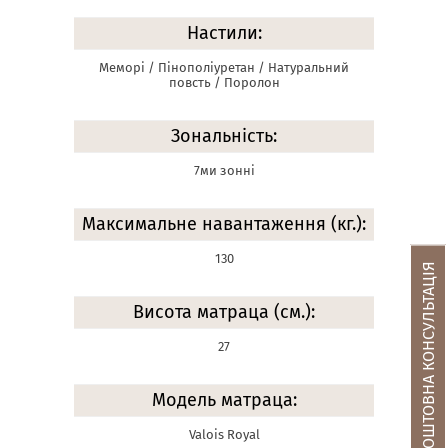
Настили:
Меморі / Пінополіуретан / Натуральний
повсть / Поролон
Зональність:
7ми зонні
Максимальне навантаження (кг.):
130
БЕЗКОШТОВНА КОНСУЛЬТАЦІЯ
Висота матраца (см.):
27
Модель матраца:
Valois Royal