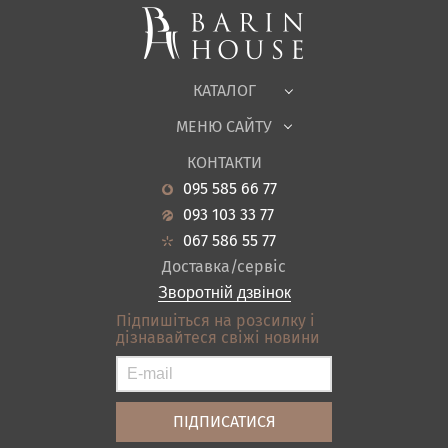
Корпусні меблі
Офісні меблі
Тканини
КАТАЛОГ
Дитяча
МЕНЮ САЙТУ
Садові меблі
Про нас
Вітальня
КОНТАКТИ
Новини
Кухня
095 585 66 77
Гарантія
Передпокої
093 103 33 77
Кредит
Ванна
067 586 55 77
Оплата і доставка
Акціі
Доставка/сервіс
Відгуки
Зворотній дзвінок
Контакти
Підпишіться на розсилку і
дізнавайтеся свіжі новини
Карта сайту
Умови покупки