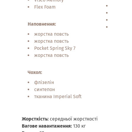
еврокар
Flex Foam
7 зон жо
ручки д
Наповнення:
посилена
жорстка повсть
жорстка повсть
Pocket Spring Sky 7
жорстка повсть
Чохол:
флізелін
синтепон
тканина Imperial Soft
Жорсткість:
середньої жорсткості
Вагове навантаження:
130 кг