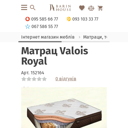
095 585 66 77
093 103 33 77
067 586 55 77
Інтернет магазин меблів
Матраци, текстиль
Матрац Valois
Royal
Арт.
152164
0 відгуків
Link
Link
Link