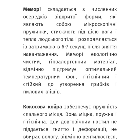
Меморі
складається з численних
осередків відкритої форми, які
являють собою мікроскопічні
пружинки, стискають під дією ваги і
тепла людського тіла і розпрямляється
із затримкою в 6-7 секунд після зняття
навантаження. Меморі екологічно
чистий, гіпоалергенний матеріал,
відмінно підтримує оптимальний
температурний фон, гігієнічний і
стійкий до утворення грибків і
пилових кліщів.
Кокосова койра
забезпечує пружність
спального місця. Вона міцна, пружна і
гігієнічна. Цей довговічний настил не
піддається гниттю і деформації, не
вбирає вологу, відмінно вентилюється,