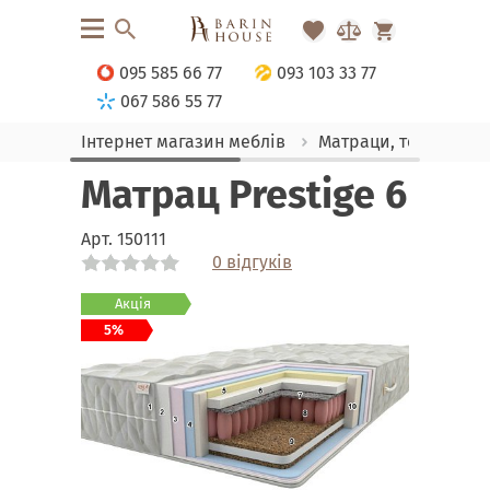
095 585 66 77
093 103 33 77
067 586 55 77
Інтернет магазин меблів
Матраци, текстиль
Матрац Prestige 6
Арт.
150111
0 відгуків
Link
Link
Акція
5%