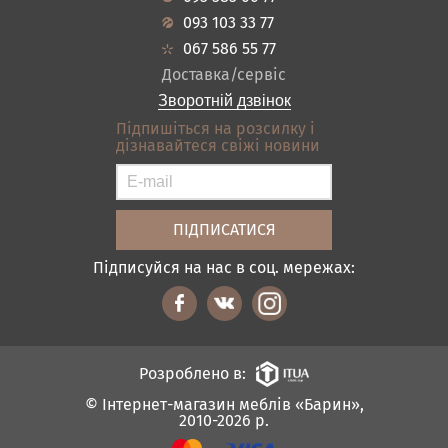
Гарантія
Передпокої
093 103 33 77
Кредит
Ванна
067 586 55 77
Оплата і доставка
Акціі
Доставка/сервіс
Відгуки
Зворотній дзвінок
Контакти
Підпишіться на розсилку і
дізнавайтеся свіжі новини
Карта сайту
Умови покупки
Підписуйся на нас в соц. мережах:
Розроблено в:
© Інтернет-магазин меблів «Барин»,
2010-2026 р.