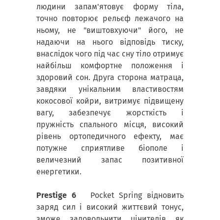
людини запам'ятовує форму тіла,
точно повторює рельєф лежачого на
ньому, не "виштовхуючи" його, не
надаючи на нього відповідь тиску,
внаслідок чого під час сну тіло отримує
найбільш комфортне положення і
здоровий сон. Друга сторона матраца,
завдяки унікальним властивостям
кокосової койри, витримує підвищену
вагу, забезпечує жорсткість і
пружність спального місця, високий
рівень ортопедичного ефекту, має
потужне сприятливе біополе і
величезний запас позитивної
енергетики.
Prestige 6
Pocket Spring відновить
заряд сил і високий життєвий тонус,
зможе задовольнити цінителів як