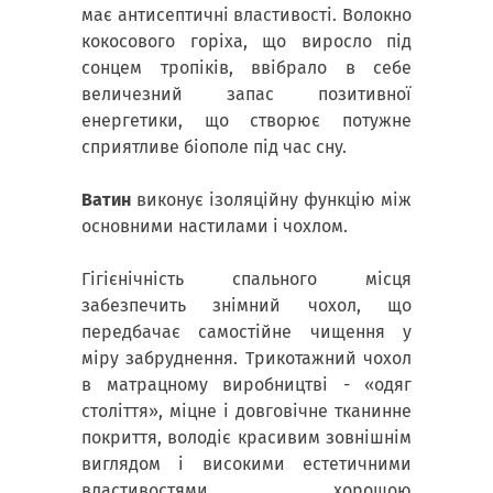
має антисептичні властивості. Волокно
кокосового горіха, що виросло під
сонцем тропіків, ввібрало в себе
величезний запас позитивної
енергетики, що створює потужне
сприятливе біополе під час сну.
Ватин
виконує ізоляційну функцію між
основними настилами і чохлом.
Гігієнічність спального місця
забезпечить знімний чохол, що
передбачає самостійне чищення у
міру забруднення. Трикотажний чохол
в матрацному виробництві - «одяг
століття», міцне і довговічне тканинне
покриття, володіє красивим зовнішнім
виглядом і високими естетичними
властивостями, хорошою