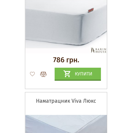
786 грн.
КУПИТИ
Наматрацник Viva Люкс