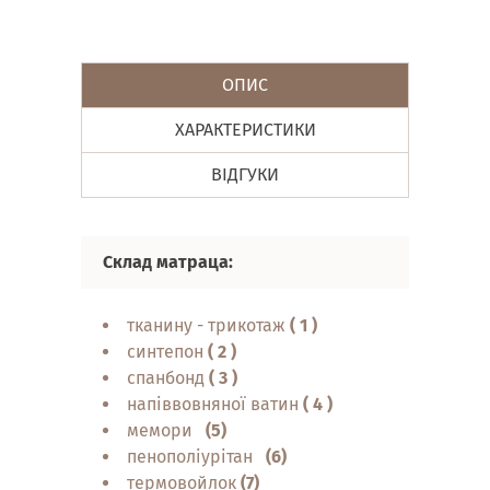
ОПИС
ХАРАКТЕРИСТИКИ
ВІДГУКИ
Склад матраца:
тканину - трикотаж
(
1
)
синтепон
(
2
)
спанбонд
(
3
)
напіввовняної ватин
(
4
)
мемори
(5)
пенополіурітан
(6)
термовойлок
(7)