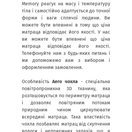
Memory реагує на масу і температуру
тіла і самостійно адаптується до точної
форми і ваги сплячої людини. Ви
можете бути впевнені в тому що ціна
матраца відповідає його якості. У нас
ви можете бути впевнені що ціна
матраца відповідає його якості.
Телефонуйте нам з будь-яких питань і
ми допоможемо вам з вибором і
оформленням замовлення.
Особливість
Aero чохла
- спеціальна
повітропроникна 3D тканину, яка
розташовується по периметру матраца
і дозволяє повітряним потокам
природним чином циркулювати
всередині матраца. Така властивість
чохла позбавляє матрац від скупчення
вологи і неприємних запахів, що, в