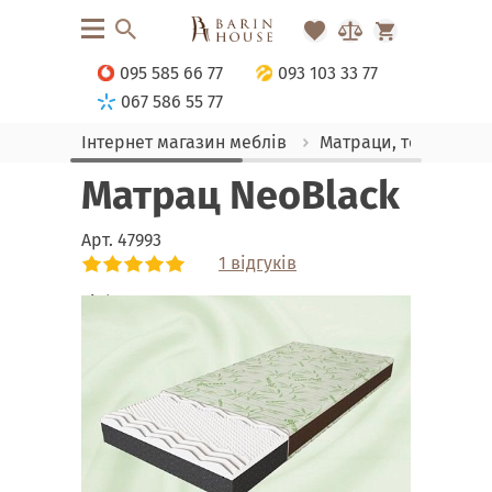
095 585 66 77
093 103 33 77
067 586 55 77
Інтернет магазин меблів
Матраци, текстиль
Матрац NeoBlack
Арт.
47993
1 відгуків
Link
Link
Link