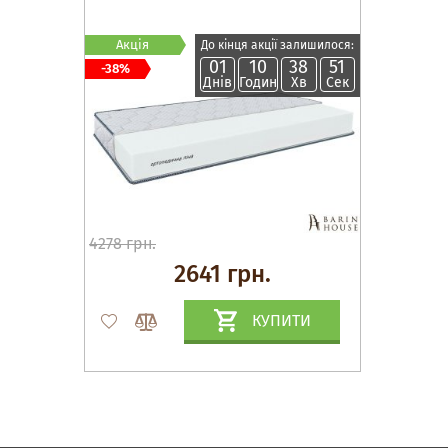
Акція
До кінця акції залишилося:
01
10
38
50
-38%
Днів
Годин
Хв
Сек
4278 грн.
2641 грн.
КУПИТИ
Матраци, текстиль
Спальні, Ліжка