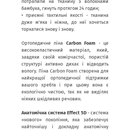
потрапили на тканину з волокнами
бамбука, гинуть протягом 24 годин;
• приємні тактильні якості - тканина
дуже м'яка і ніжна, до неї хочеться
торкатися знову і знову.
Ортопедичне піна
Carbon Foam
- це
високоеластичний матеріал, який,
завдяки своїй комірчастої, пористій
структурі активно дихає і відводить
вологу. Піна Carbon Foam створена для
найкращої ортопедичної підтримки
вашого хребта і при цьому вона є
екологічно чистою, так як не виділяє
ніяких шкідливих речовин.
Анатомічна система Effect 5D
- система
«нового» покоління, яка забезпечує
найточнішу і докладну анатомічну