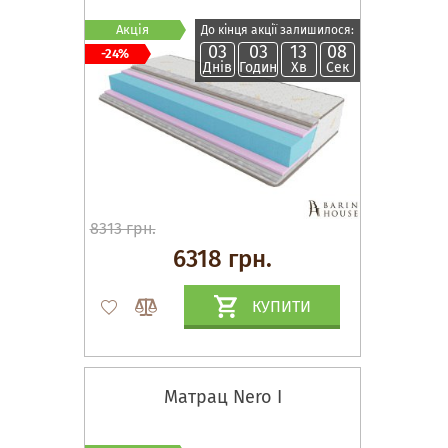
Акція
До кінця акції залишилося:
03
03
13
07
-24%
Днів
Годин
Хв
Сек
8313 грн.
6318 грн.
КУПИТИ
Матрац Nero I