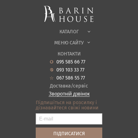
М'які меблі
Корпусні меблі
Офісні меблі
Тканини
КАТАЛОГ
Дитяча
МЕНЮ САЙТУ
Садові меблі
Про нас
Вітальня
КОНТАКТИ
Новини
Кухня
095 585 66 77
Гарантія
Передпокої
093 103 33 77
Кредит
Ванна
067 586 55 77
Оплата і доставка
Акціі
Доставка/сервіс
Відгуки
Зворотній дзвінок
Контакти
Підпишіться на розсилку і
дізнавайтеся свіжі новини
Карта сайту
Умови покупки