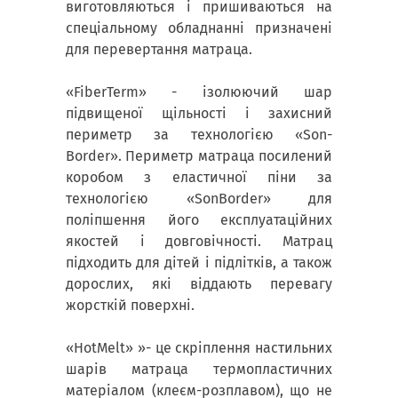
виготовляються і пришиваються на
спеціальному обладнанні призначені
для перевертання матраца.
«FiberTerm» - ізолюючий шар
підвищеної щільності і захисний
периметр за технологією «Son-
Border». Периметр матраца посилений
коробом з еластичної піни за
технологією «SonBorder» для
поліпшення його експлуатаційних
якостей і довговічності. Матрац
підходить для дітей і підлітків, а також
дорослих, які віддають перевагу
жорсткій поверхні.
«НоtМеlt» »- це скріплення настильних
шарів матраца термопластичних
матеріалом (клеєм-розплавом), що не