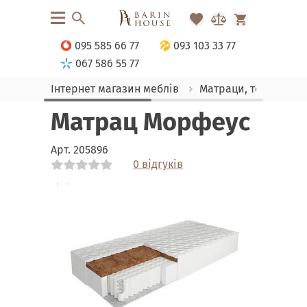
095 585 66 77
093 103 33 77
067 586 55 77
Інтернет магазин меблів
Матраци, текстиль
Матрац Морфеус
Арт.
205896
0 відгуків
Link
Link