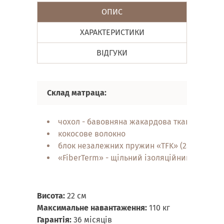
ОПИС
ХАРАКТЕРИСТИКИ
ВІДГУКИ
Склад матраца:
чохол - бавовняна жакардова тканина, глиб
кокосове волокно
блок незалежних пружин «TFK» (256 шт/м2)
«FiberTerm» - щільний ізоляційний шар
Висота:
22 см
Максимальне навантаження:
110 кг
Гарантія:
36 місяців