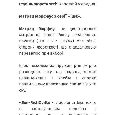
Ступінь жорсткості:
жорсткий/середня
Матрац Морфеус
з серії «Just».
Матрац Морфеус
це двосторонній
матрац на основі блоку незалежних
пружин (TFK - 256 шт/м2) має різні
сторони жорсткості, що є додатковою
перевагою при виборі.
Блок незалежних пружин рівномірно
розподіляє вагу тіла людини, знімає
навантаження з хребта і сприяє
правильному положенню спини під час
сну.
«Son-RichQuilt»
- глибока стібка чохла
із застосуванням холлкона і
еластичної піни в поєднанні з