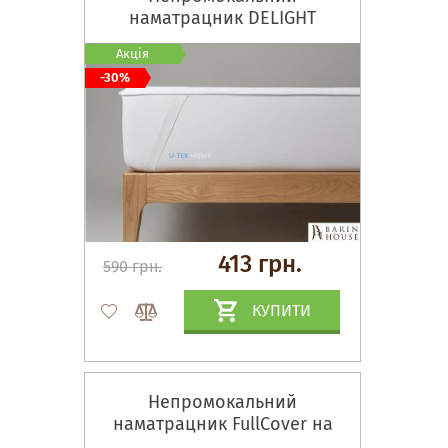
наматрацник DELIGHT
Акція
-30%
413 грн.
590 грн.
КУПИТИ
Непромокальний
наматрацник FullCover на
гумці по всьому периметру