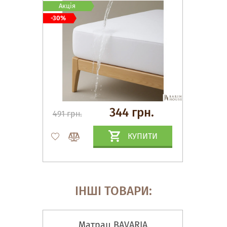
Акція
-30%
344 грн.
491 грн.
КУПИТИ
ІНШІ ТОВАРИ:
Матрац BAVARIA