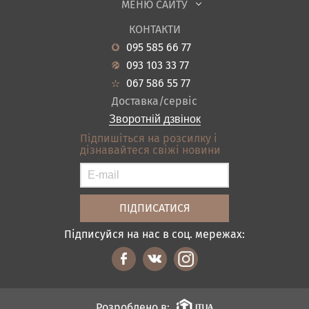
МЕНЮ САЙТУ
Садові меблі
Про нас
Вітальня
КОНТАКТИ
Новини
Кухня
095 585 66 77
Гарантія
Передпокої
093 103 33 77
Кредит
Ванна
067 586 55 77
Оплата і доставка
Акціі
Доставка/сервіс
Відгуки
Зворотній дзвінок
Контакти
Підпишіться на розсилку і
дізнавайтеся свіжі новини
Карта сайту
Умови покупки
Підписуйся на нас в соц. мережах:
Розроблено в: