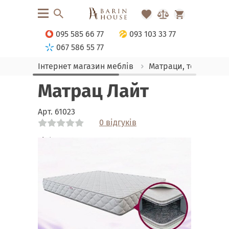
095 585 66 77
093 103 33 77
067 586 55 77
Інтернет магазин меблів
Матраци, текстиль
Матрац Лайт
Арт.
61023
0 відгуків
Link
Link