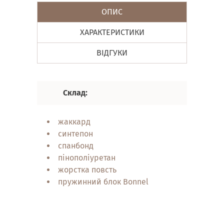
ОПИС
ХАРАКТЕРИСТИКИ
ВІДГУКИ
Склад:
Хара
жаккард
анат
синтепон
орто
спанбонд
еколо
пінополіуретан
гіпо
жорстка повсть
одно
пружинний блок Bonnel
стійк
симе
цирку