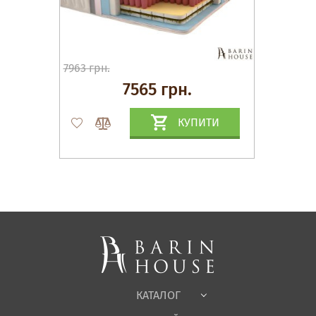
7963 грн.
7565 грн.
КУПИТИ
Матраци, текстиль
Спальні, Ліжка
М'які меблі
Корпусні меблі
Офісні меблі
Тканини
КАТАЛОГ
Дитяча