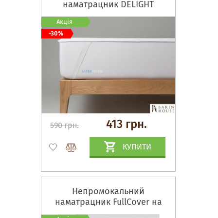
наматрацник DELIGHT
Акція
-30%
413 грн.
590 грн.
КУПИТИ
Непромокальний
наматрацник FullCover на
гумках по кутах