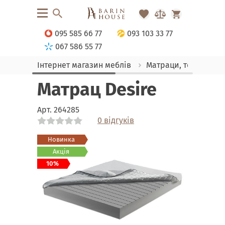
095 585 66 77
093 103 33 77
067 586 55 77
Інтернет магазин меблів
Матраци, текстиль
Матрац Desire
Арт.
264285
0 відгуків
Link
Link
Link
Link
Link
Link
Новинка
Акція
10%