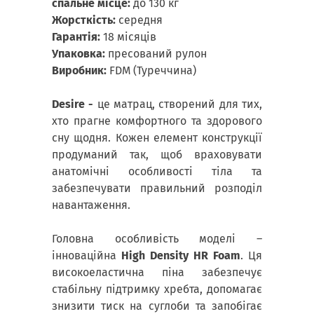
спальне місце
:
до 130 кг
Жорсткість:
середня
Гарантія:
18
місяців
Упаковка:
пресований рулон
Виробник:
FDM (Туреччина)
Desire -
це матрац, створений для тих,
хто прагне комфортного та здорового
сну щодня. Кожен елемент конструкції
продуманий так, щоб враховувати
анатомічні особливості тіла та
забезпечувати правильний розподіл
навантаження.
Головна особливість моделі –
інноваційна
High Density HR Foam
. Ця
високоеластична піна забезпечує
стабільну підтримку хребта, допомагає
знизити тиск на суглоби та запобігає