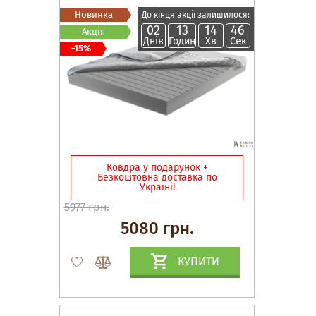
Новинка
До кінця акції залишилося:
02
13
14
45
Акція
Днів
Годин
Хв
Сек
-15%
Ковдра у подарунок +
Безкоштовна доставка по
Україні!
5977 грн.
5080 грн.
КУПИТИ