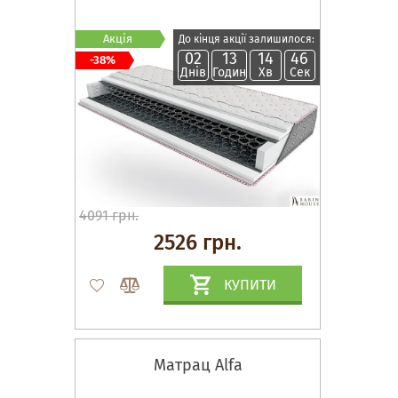
Акція
До кінця акції залишилося:
02
13
14
45
-38%
Днів
Годин
Хв
Сек
4091 грн.
2526 грн.
КУПИТИ
Матрац Alfa