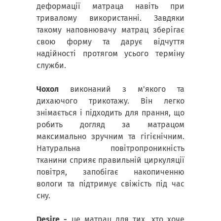
деформації матраца навіть при
тривалому використанні. Завдяки
такому наповнювачу матрац зберігає
свою форму та дарує відчуття
надійності протягом усього терміну
служби.
Чохол
виконаний з м'якого та
дихаючого трикотажу. Він легко
знімається і підходить для прання, що
робить догляд за матрацом
максимально зручним та гігієнічним.
Натуральна повітропроникність
тканини сприяє правильній циркуляції
повітря, запобігає накопиченню
вологи та підтримує свіжість під час
сну.
Desire -
це матрац для тих, хто хоче