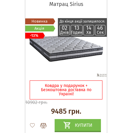
Матрац Sirius
Новинка
До кінця акції залишилося:
02
13
14
45
Акція
Днів
Годин
Хв
Сек
-13%
Ковдра у подарунок +
Безкоштовна доставка по
Україні!
10902 грн.
9485 грн.
КУПИТИ