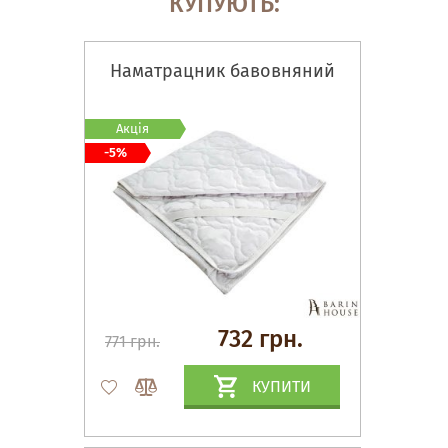
КУПУЮТЬ:
Наматрацник бавовняний
Акція
-5%
732 грн.
771 грн.
КУПИТИ