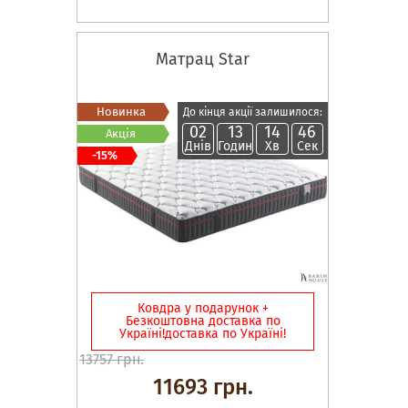
Матрац Star
Новинка
До кінця акції залишилося:
02
13
14
45
Акція
Днів
Годин
Хв
Сек
-15%
Ковдра у подарунок +
Безкоштовна доставка по
Україні!доставка по Україні!
13757 грн.
11693 грн.