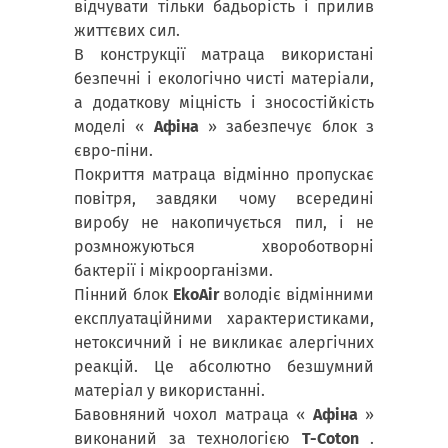
відчувати тільки бадьорість і прилив
життєвих сил.
В конструкції матраца використані
безпечні і екологічно чисті матеріали,
а додаткову міцність і зносостійкість
моделі «
Афіна
» забезпечує блок з
євро-піни.
Покриття матраца відмінно пропускає
повітря, завдяки чому всередині
виробу не накопичується пил, і не
розмножуються хвороботворні
бактерії і мікроорганізми.
Пінний блок
EkoAir
володіє відмінними
експлуатаційними характеристиками,
нетоксичний і не викликає алергічних
реакцій. Це абсолютно безшумний
матеріал у використанні.
Бавовняний чохол матраца «
Афіна
»
виконаний за технологією
T-Coton
.