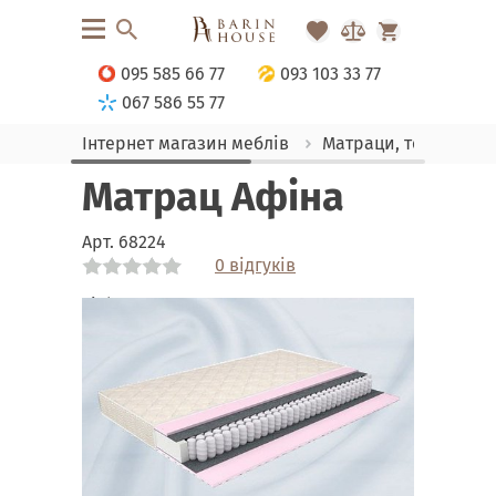
095 585 66 77
093 103 33 77
067 586 55 77
Інтернет магазин меблів
Матраци, текстиль
Матрац Афіна
Арт.
68224
0 відгуків
Link
Link