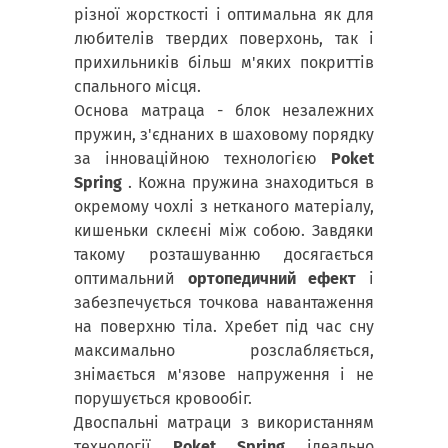
різної жорсткості і оптимальна як для
любителів твердих поверхонь, так і
прихильників більш м'яких покриттів
спального місця.
Основа матраца - блок незалежних
пружин, з'єднаних в шаховому порядку
за інноваційною технологією
Poket
Spring
. Кожна пружина знаходиться в
окремому чохлі з нетканого матеріалу,
кишеньки склеєні між собою. Завдяки
такому розташуванню досягається
оптимальний
ортопедичний ефект
і
забезпечується точкова навантаження
на поверхню тіла. Хребет під час сну
максимально розслабляється,
знімається м'язове напруження і не
порушується кровообіг.
Двоспальні матраци з використанням
технології
Poket Spring
ідеально