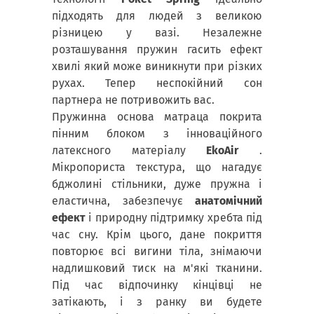
підходять для людей з великою
різницею у вазі. Незалежне
розташування пружин гасить ефект
хвилі який може виникнути при різких
рухах. Тепер неспокійний сон
партнера не потривожить вас.
Пружинна основа матраца покрита
пінним блоком з інноваційного
латексного матеріалу
EkoAir
.
Мікропориста текстура, що нагадує
бджолині стільники, дуже пружна і
еластична, забезпечує
анатомічний
ефект
і природну підтримку хребта під
час сну. Крім цього, дане покриття
повторює всі вигини тіла, знімаючи
надлишковий тиск на м'які тканини.
Під час відпочинку кінцівці не
затікають, і з ранку ви будете