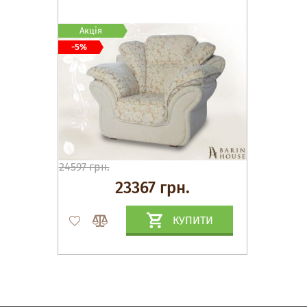
Акція
-5%
24597 грн.
23367 грн.
КУПИТИ
Матраци, текстиль
Спальні, Ліжка