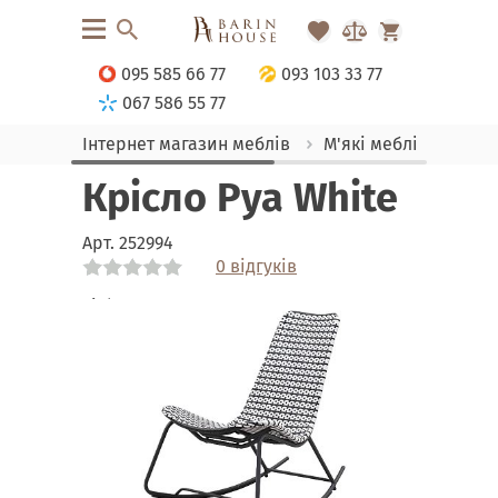
095 585 66 77
093 103 33 77
067 586 55 77
Інтернет магазин меблів
М'які меблі
Крісл
Крісло Pya White
Арт.
252994
0 відгуків
Link