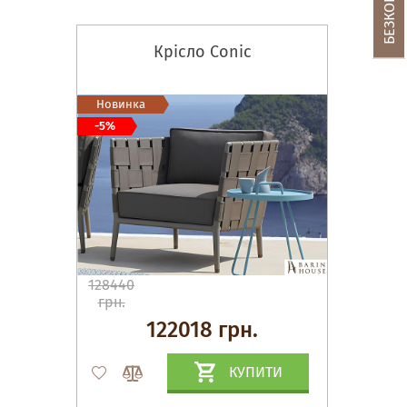
Крісло Conic
Новинка
-5%
128440
грн.
122018 грн.
КУПИТИ