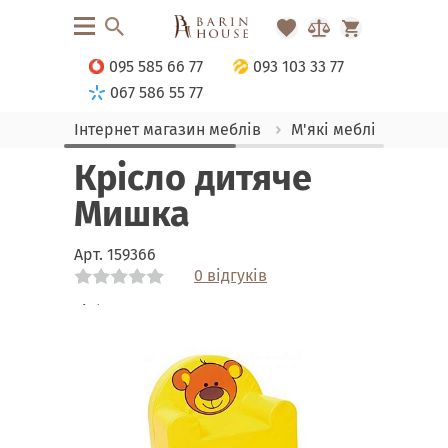
095 585 66 77
093 103 33 77
067 586 55 77
Інтернет магазин меблів
М'які меблі
Крісл
Крісло дитяче
Мишка
Арт.
159366
0 відгуків
Link
Link