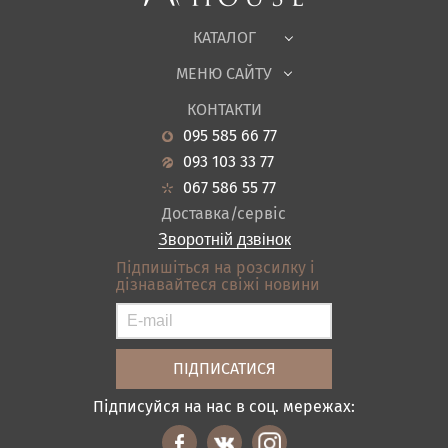
Тканини
КАТАЛОГ
Дитяча
МЕНЮ САЙТУ
Садові меблі
Про нас
Вітальня
КОНТАКТИ
Новини
Кухня
095 585 66 77
Гарантія
Передпокої
093 103 33 77
Кредит
Ванна
067 586 55 77
Оплата і доставка
Акціі
Доставка/сервіс
Відгуки
Зворотній дзвінок
Контакти
Підпишіться на розсилку і
дізнавайтеся свіжі новини
Карта сайту
Умови покупки
Підписуйся на нас в соц. мережах: