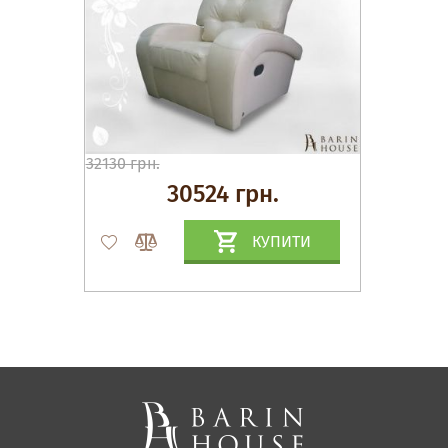
32130 грн.
30524 грн.
КУПИТИ
Матраци, текстиль
Спальні, Ліжка
М'які меблі
Корпусні меблі
Офісні меблі