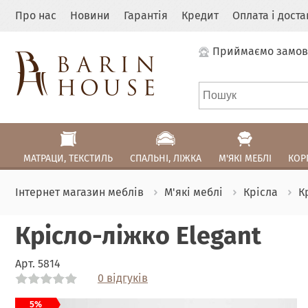
Про нас
Новини
Гарантія
Кредит
Оплата і дост
Приймаємо замов
МАТРАЦИ, ТЕКСТИЛЬ
СПАЛЬНІ, ЛІЖКА
М'ЯКІ МЕБЛІ
КОР
Інтернет магазин меблів
М'які меблі
Крісла
К
Крісло-ліжко Elegant
Арт.
5814
0 відгуків
Link
Link
Link
Link
Link
Link
Link
Link
Link
5%