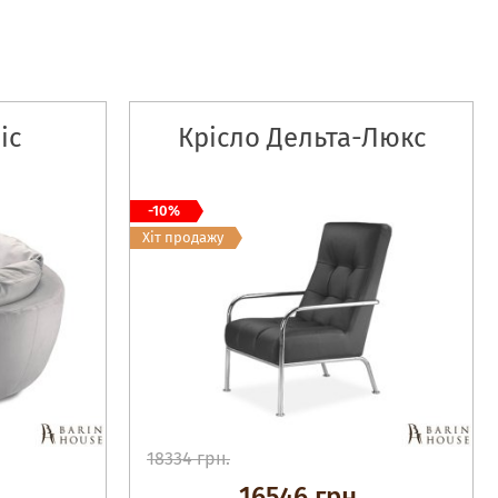
іс
Крісло Дельта-Люкс
-10%
Хіт продажу
18334 грн.
16546 грн.