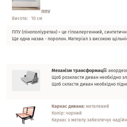
ППУ
Висота:
10 см
ППУ (пінополіуретан)
-
це гіпоалергенний, синтетичн
Ще одна назва - поролон. Матеріал з високою щільні
Механізм трансформації:
акордео
Щоб розкласти диван необхідно зле
Щоб скласти диван необхідно підня
Каркас дивана:
металевий
Колір: чорний
Каркас з металу забезпечує надійн