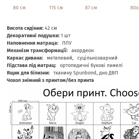
80 см
115 см
87 см
80х20
Висота сидіння:
42 см
Декоративні подушки:
1 шт
Наповнення матраца:
ППУ
Механізм трансформації:
акордеон
Каркас дивана:
металевий, суцільнозварний
Підстава під матрац:
ортопедичні букові ламелі
Ящик для білизни:
тканину Spunbond, дно ДВП
Чохол знімний з принтом/без принта