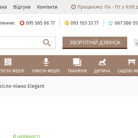
авка
Відгуки
Контакти
Працюємо: Пн - Пт з 9:00 до
лення:
095 585 66 77
093 103 33 77
067 586 55
ЗВОРОТНІЙ ДЗВІНОК
ПУСНІ МЕБЛІ
ОФІСНІ МЕБЛІ
ТКАНИНИ
ДИТЯЧА
САДОВІ М
рісло-ліжко Elegant
В наявності