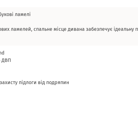
букові ламелі
укових ламелей, спальне місце дивана забезпечує ідеальну 
nd
П
захисту підлоги від подряпин