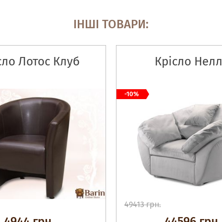
ІНШІ ТОВАРИ:
сло Лотос Клуб
Крісло Нелл
-10%
49413 грн.
4944 грн.
44596 грн.