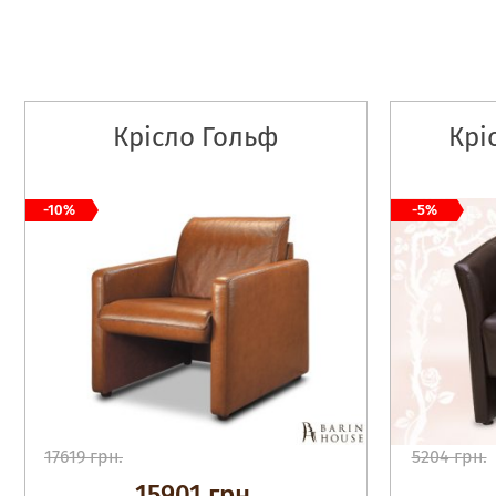
Крісло Гольф
Крі
-10%
-5%
17619 грн.
5204 грн.
15901 грн.