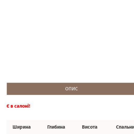
ОПИС
Є в салоні!
Ширина
Глибина
Висота
Спальни