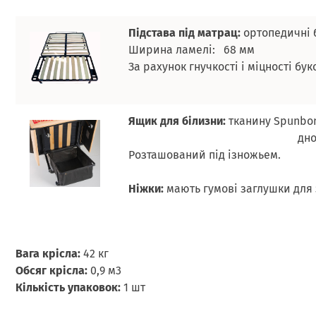
Підстава під матрац:
ортопедичні 
Ширина ламелі:
68 мм
За рахунок гнучкості і міцності б
Ящик для білизни:
тканину Spunbo
дно ДВ
Розташований під ізножьем.
Ніжки:
мають гумові заглушки для 
Вага крісла:
42 кг
Обсяг крісла:
0,9 м3
Кількість упаковок:
1 шт