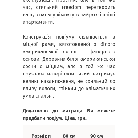
час, стильний Freedom перетворить
вашу спальну кімнату в найрозкішніші
апартаменти.
Конструкція подіуму складається з
міцної рами, виготовленої з білого
американської сосни і фанерного
основи. Деревина білої американської
сосни є міцним, але в той же час
пружним матеріалом, який витримує
великі навантаження, не схильний до
вливу вологи, стійкий до кліматичних
умов спальні.
Додатково до матраца Ви можете
придбати подіум. Ціна, грн.
120 см
Розміри
80 см
90 см