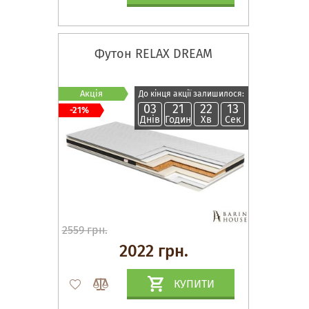
Футон RELAX DREAM
Акція
До кінця акції залишилося:
03
21
22
12
-21%
Днів
Годин
Хв
Сек
2559 грн.
2022 грн.
КУПИТИ