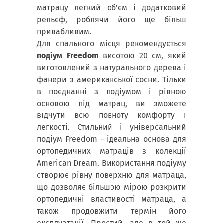
матрацу легкий об'єм і додатковий
рельєф, роблячи його ще більш
привабливим.
Для спального місця рекомендується
подіум Freedom
висотою 20 см, який
виготовлений з натурального дерева і
фанери з американської сосни. Тільки
в поєднанні з подіумом і рівною
основою під матрац, ви зможете
відчути всю повноту комфорту і
легкості. Стильний і універсальний
подіум Freedom - ідеальна основа для
ортопедичних матраців з колекції
American Dream. Використання подіуму
створює рівну поверхню для матраца,
що дозволяє більшою мірою розкрити
ортопедичні властивості матраца, а
також продовжити термін його
експлуатації. Простий, але в той же