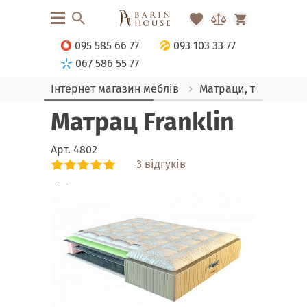
095 585 66 77
093 103 33 77
067 586 55 77
Інтернет магазин меблів
Матраци, текстиль
Матрац Franklin
Арт.
4802
3 відгуків
Link
Link