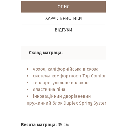
ОПИС
ХАРАКТЕРИСТИКИ
ВІДГУКИ
Склад матраца:
Вл
чохол, каліфорнійська віскоза
система комфортності Top Comfort
теплорегулююче волокно
еластична піна
інноваційний дворівневий
пружинний блок Duplex Spring System
Висота матраца:
35 см