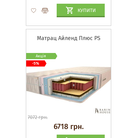
КУПИТИ
Матрац Айленд Плюс PS
Акція
-5%
7072 грн.
6718 грн.