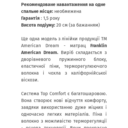
Рекомендоване навантаження на одне
спальне місце:
необмежена
Гарантія
: 1,5 року
Висота подіуму:
20 см (за бажанням)
Ще одна модель з лінійки продукції ТМ
American Dream - матрац
Franklin
American Dream.
Виріб складається з
дворівневого пружинного блоку,
еластичної піни, терморегулюючого
волокна і чохла з каліфорнійської
віскози.
Система Top Comfort є багатошаровою.
Вона створює нові відчуття комфорту,
завдяки використанню дуже міцних і
одночасно легких матеріалів. Піна і
волокно з можливістю терморегуляції
- основа технології. Вони прекрасно