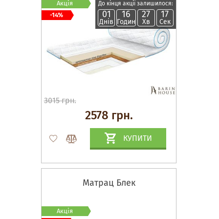
Акція
До кінця акції залишилося:
01
16
27
16
-14%
Днів
Годин
Хв
Сек
3015 грн.
2578 грн.
КУПИТИ
Матрац Блек
Акція