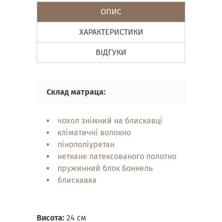
ОПИС
ХАРАКТЕРИСТИКИ
ВІДГУКИ
Склад матраца:
Вл
чохол знімний на блискавці
кліматичні волокно
пінополіуретан
неткане латексованого полотно
пружинний блок Боннель
блискавка
Висота:
24 см