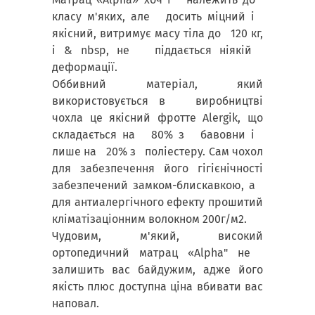
класу м'яких, але досить міцний і
якісний, витримує масу тіла до 120 кг,
і & nbsp, не піддається ніякій
деформації.
Оббивний матеріал, який
використовується в виробництві
чохла це якісний фротте Alergik, що
складається на 80% з бавовни і
лише на 20% з поліестеру. Сам чохол
для забезпечення його гігієнічності
забезпечений замком-блискавкою, а
для антиалергічного ефекту прошитий
кліматізаціонним волокном 200г/м2.
Чудовим, м'який, високий
ортопедичний матрац «Alpha" не
залишить вас байдужим, адже його
якість плюс доступна ціна вбивати вас
наповал.