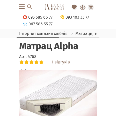
095 585 66 77
093 103 33 77
067 586 55 77
Інтернет магазин меблів
Матраци, текстиль
Матрац Alpha
Арт.
4768
1 відгуків
Link