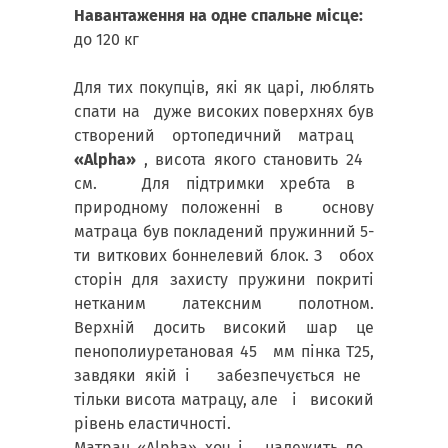
Навантаження на одне спальне місце:
до 120 кг
Для тих покупців, які як царі, люблять
спати на дуже високих поверхнях був
створений ортопедичний матрац
«Alpha»
, висота якого становить 24
см. Для підтримки хребта в
природному положенні в основу
матраца був покладений пружинний 5-
ти виткових боннелевий блок. З обох
сторін для захисту пружини покриті
нетканим латексним полотном.
Верхній досить високий шар це
пенополиуретановая 45 мм пінка Т25,
завдяки якій і забезпечується не
тільки висота матрацу, але і високий
рівень еластичності.
Матрац «Alpha» хоч і належить до