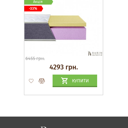
Акція
-33%
6455 грн.
4293 грн.
КУПИТИ
Матраци, текстиль
Спальні, Ліжка
М'які меблі