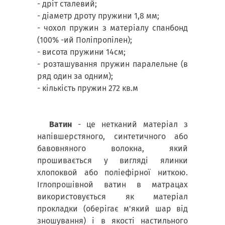
- дріт сталевий;
- діаметр дроту пружини 1,8 мм;
- чохол пружин з матеріалу спанбонд
(100% -ий Поліпропілен);
- висота пружини 14см;
- розташування пружин паралельне (в
ряд один за одним);
- кількість пружин 272 кв.м
Ватин
- це нетканий матеріал з
напівшерстяного, синтетичного або
бавовняного волокна, який
прошивається у вигляді ялинки
хлопоквой або поліефірної ниткою.
Іглопрошівной ватин в матрацах
використовується як матеріал
прокладки (оберігає м'який шар від
зношування) і в якості настильного