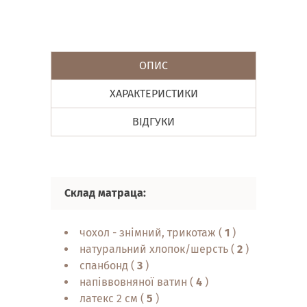
ОПИС
ХАРАКТЕРИСТИКИ
ВІДГУКИ
Склад матраца:
Вл
чохол - знімний, трикотаж (
1
)
натуральний хлопок/шерсть (
2
)
спанбонд (
3
)
напіввовняної ватин (
4
)
латекс 2 см (
5
)