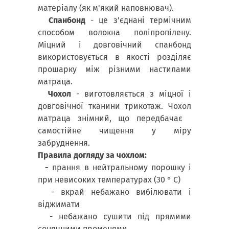
матеріалу (як м'який наповнювач).
Спанбонд
- це з'єднані термічним
способом волокна поліпропілену.
Міцний і довговічний спанбонд
використовується в якості розділяє
прошарку між різними настилами
матраца.
Чохол
- виготовляється з міцної і
довговічної тканини трикотаж. Чохол
матраца знімний, що передбачає
самостійне чищення у міру
забруднення.
Правила догляду за чохлом:
-
прання в нейтральному порошку і
при невисоких температурах (30 ° С)
- вкрай небажано вибілювати і
віджимати
- небажано сушити під прямими
сонячними променями.