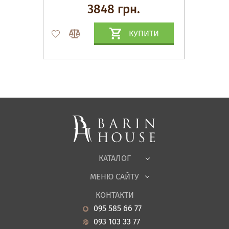
3848 грн.
КУПИТИ
Матраци, текстиль
Спальні, Ліжка
М'які меблі
Корпусні меблі
Офісні меблі
Тканини
КАТАЛОГ
Дитяча
МЕНЮ САЙТУ
Садові меблі
Про нас
Вітальня
КОНТАКТИ
Новини
Кухня
095 585 66 77
Гарантія
Передпокої
093 103 33 77