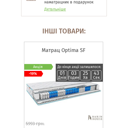
наматрацник в подарунок
Детальніше
ІНШІ ТОВАРИ:
Матрац Optima SF
Акція
До кінця акції залишилося:
01
03
25
42
-19%
Днів
Годин
Хв
Сек
5993 грн.