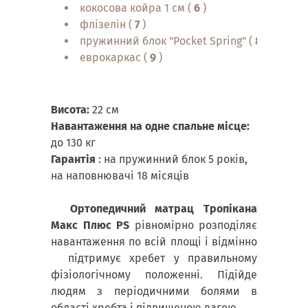
кокосова койра 1 см (
6
)
флізелін (
7
)
пружинний блок "Pocket Spring" (
8
)
еврокаркас (
9
)
Висота:
22 см
Навантаження на одне спальне місце:
до 130 кг
Гарантія
: на пружинний блок 5 років,
на наповнювачі 18 місяців
Ортопедичний матрац Тропікана
Макс Плюс PS
рівномірно розподіляє
навантаження по всій площі і відмінно
підтримує хребет у правильному
фізіологічному положенні. Підійде
людям з періодичними болями в
області хребта і підвищеною вагою.