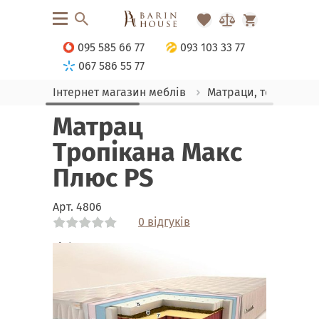
095 585 66 77
093 103 33 77
067 586 55 77
Інтернет магазин меблів
Матраци, текстиль
Матрац
Тропікана Макс
Плюс PS
Арт.
4806
0 відгуків
Link