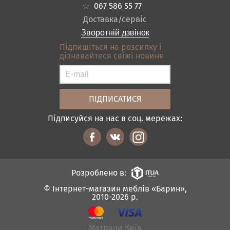
Кредит
Ванна
067 586 55 77
Оплата і доставка
Акціі
Доставка/сервіс
Відгуки
Зворотній дзвінок
Контакти
Підпишіться на розсилку і
дізнавайтеся свіжі новини
Карта сайту
Умови покупки
Підписуйся на нас в соц. мережах:
Розроблено в:
© Інтернет-магазин меблів «Барин»,
2010-2026 р.
Матраци Київ