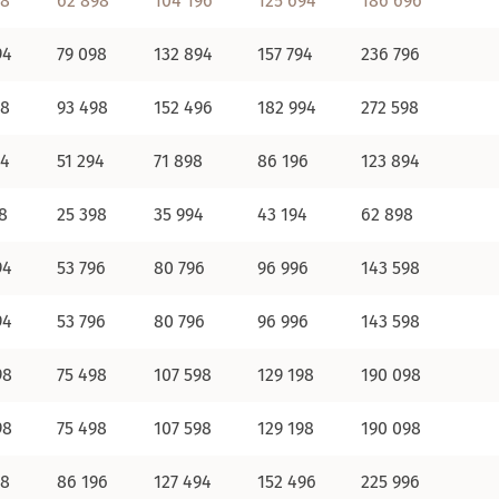
98
62 898
104 196
125 694
186 696
94
79 098
132 894
157 794
236 796
98
93 498
152 496
182 994
272 598
94
51 294
71 898
86 196
123 894
8
25 398
35 994
43 194
62 898
94
53 796
80 796
96 996
143 598
94
53 796
80 796
96 996
143 598
98
75 498
107 598
129 198
190 098
98
75 498
107 598
129 198
190 098
98
86 196
127 494
152 496
225 996