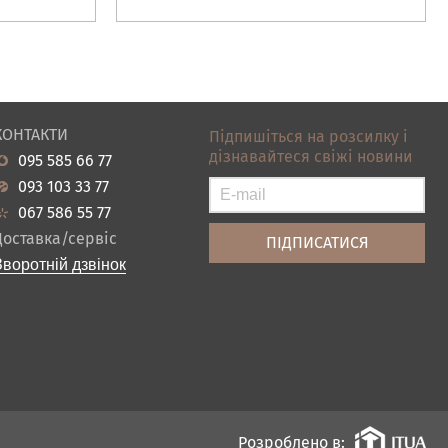
КОНТАКТИ
Підпишіться на розсилку і
дізнавайтеся свіжі новини
095 585 66 77
093 103 33 77
067 586 55 77
Доставка/сервіс
Зворотній дзвінок
Розроблено в: