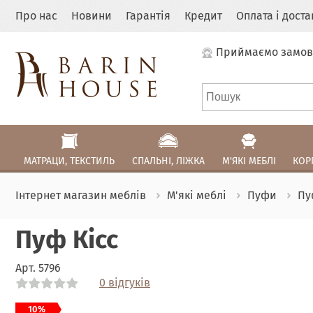
Про нас
Новини
Гарантія
Кредит
Оплата і дост
Приймаємо замов
МАТРАЦИ, ТЕКСТИЛЬ
СПАЛЬНІ, ЛІЖКА
М'ЯКІ МЕБЛІ
КОР
Інтернет магазин меблів
М'які меблі
Пуфи
Пу
Пуф Кісс
Арт.
5796
0 відгуків
Link
Link
Link
Link
10%