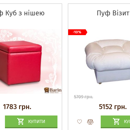
ф Куб з нішею
Пуф Візит
-10%
5709 грн.
1783 грн.
5152 грн.
КУПИТИ
КУ