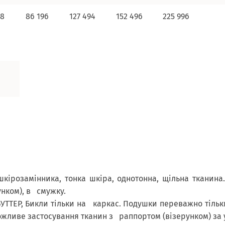
98
86 196
127 494
152 496
225 996
 шкірозамінника, тонка шкіра, однотонна, щільна ткани
унком), в смужку.
БУТТЕР, Бикли тільки на каркас. Подушки переважно тіль
жливе застосування тканин з раппортом (візерунком) за