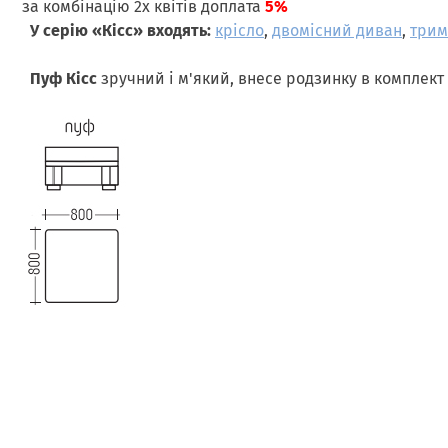
за комбінацію 2х квітів доплата
5%
У серію
«Кісс» входять:
крісло
,
двомісний диван
,
трим
Пуф Кісс
зручний і м'який, внесе родзинку в комплект 