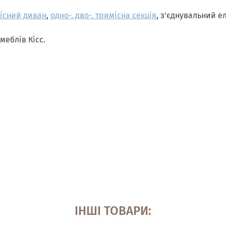
існий диван
,
одно-, дво-, тримісна секція
, з'єднувальний ел
меблів Кісс.
ІНШІ ТОВАРИ: