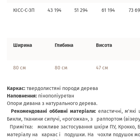
КІСС-С-3П
43 194
51 294
61 194
73 6
Ширина
Глибина
Висота
80 см
80 см
47 см
Каркас:
твердолистяні породи дерева
Наповнення:
пінополіуретан
Опори дивана з натурального дерева.
Рекомендовані оббивні матеріали:
еластичні, м'які
Бикли, тканини сипучі, «рогожка», з раппортом (візер
Примітка:
можливе застосування шкіри ПУ, Крокко, 
матеріалу на каркас і подушки. На чохли подушок мо