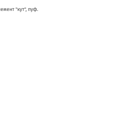
емент "кут", пуф.