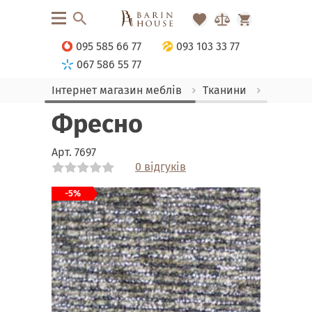
095 585 66 77
093 103 33 77
067 586 55 77
Інтернет магазин меблів
Тканини
Шенілл
Фресно
Арт.
7697
0 відгуків
Link
Link
Link
Link
Link
Link
Link
-5%