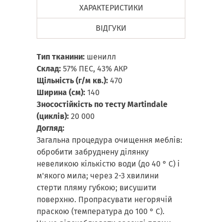
ХАРАКТЕРИСТИКИ
ВІДГУКИ
Тип тканини:
шенилл
Склад:
57% ПЕС, 43% АКР
Щільність (г/м кв.):
470
Ширина (см):
140
Зносостійкість по тесту Martindale
(циклів):
20 000
Догляд:
Загальна процедура очищення меблів:
обробити забруднену ділянку
невеликою кількістю води (до 40 ° С) і
м'якого мила; через 2-3 хвилини
стерти пляму губкою; висушити
поверхню. Пропрасувати негорячій
праскою (температура до 100 ° С).