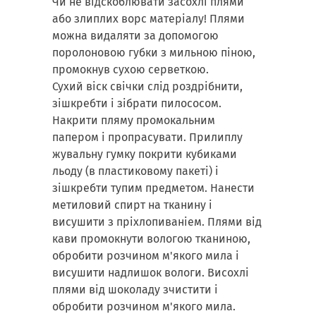
Чи не відскоблювати засохлі плями
або злиплих ворс матеріалу! Плями
можна видаляти за допомогою
поролоновою губки з мильною піною,
промокнув сухою серветкою.
Сухий віск свічки слід роздрібнити,
зішкребти і зібрати пилососом.
Накрити пляму промокальним
папером і пропрасувати. Прилиплу
жувальну гумку покрити кубиками
льоду (в пластиковому пакеті) і
зішкребти тупим предметом. Нанести
метиловий спирт на тканину і
висушити з пріхлопиваніем. Плями від
кави промокнути вологою тканиною,
обробити розчином м'якого мила і
висушити надлишок вологи. Висохлі
плями від шоколаду зчистити і
обробити розчином м'якого мила.