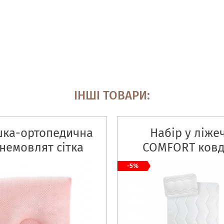
ІНШІ ТОВАРИ:
ка-ортопедична
Набір у ліже
немовлят сітка
COMFORT ковд
ра + наволочка
подушка
-5%