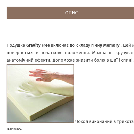
ОПИС
Подушка
Gravity Free
включає до складу п
єну Memory
. Цей 
повернеться в початкове положення. Можна її скручува
анатомічний ефекти. Допоможе знизити болю в шиї і спині.
Чохол виконаний з трикотаж
взимку.