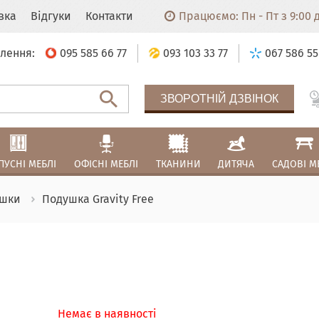
авка
Відгуки
Контакти
Працюємо: Пн - Пт з 9:00 до
лення:
095 585 66 77
093 103 33 77
067 586 55
ЗВОРОТНІЙ ДЗВІНОК
ПУСНІ МЕБЛІ
ОФІСНІ МЕБЛІ
ТКАНИНИ
ДИТЯЧА
САДОВІ М
шки
Подушка Gravity Free
Немає в наявності