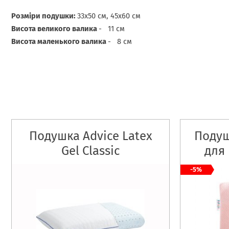
Розміри подушки:
33х50 см, 45х60 см
Висота великого валика
- 11 см
Висота маленького валика
- 8 см
Подушка Advice Latex
Подуш
Gel Classic
для 
пуд
-5%