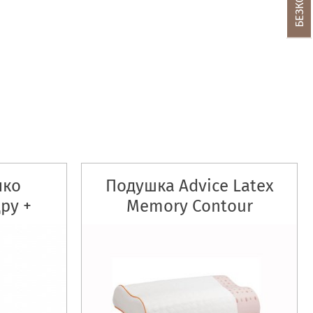
чко
Подушка Advice Latex
ру +
Memory Contour