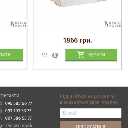
1866 грн.
ПИТИ
КУПИТИ
КОНТАКТИ
Підпишіться на розсилку і
дізнавайтеся свіжі новини
095 585 66 77
093 103 33 77
067 586 55 77
Доставка/сервіс