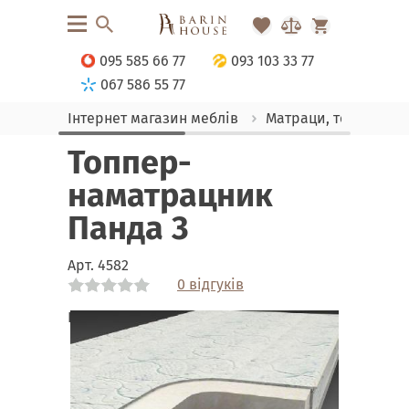
095 585 66 77
093 103 33 77
067 586 55 77
Інтернет магазин меблів
Матраци, текстиль
Топпер-
наматрацник
Панда 3
Арт.
4582
0 відгуків
Link