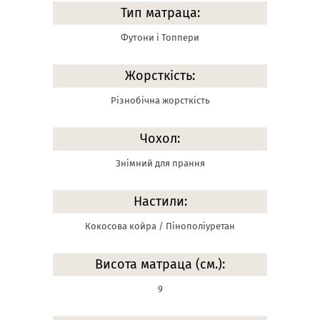
Тип матраца:
Футони і Топпери
Жорсткість:
Різнобічна жорсткість
Чохол:
Знімний для прання
Настили:
Кокосова койра / Пінополіуретан
Висота матраца (см.):
9