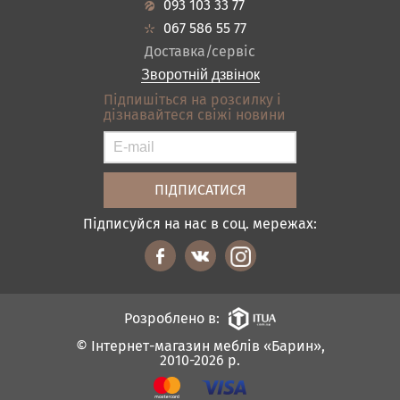
Передпокої
093 103 33 77
Кредит
Ванна
067 586 55 77
Оплата і доставка
Акціі
Доставка/сервіс
Відгуки
Зворотній дзвінок
Контакти
Підпишіться на розсилку і
дізнавайтеся свіжі новини
Карта сайту
Умови покупки
Підписуйся на нас в соц. мережах:
Розроблено в:
© Інтернет-магазин меблів «Барин»,
2010-2026 р.