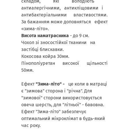
складом, які володіють
антиалергічними, антикліщовими і
антибактеріальними властивостями.
За бажанням може доповняться ефект
«зима-літо».
Висота наматрасника
- до 9 см.
Чохол зі зносостійкої тканини на
застібці блискавки.
Кокосова койра 30мм.
Пінополіуретан високої щільності
50мм.
Ефект
"Зима-літо" -
це коли в матраці
є "зимова" сторона і "річна". Для
"зимової" сторони використовується
овеча шерсть, для "літньої" - бавовна.
Ефект "Зима-літо" забезпечує
оптимальний мікроклімат в будь-який
час року.