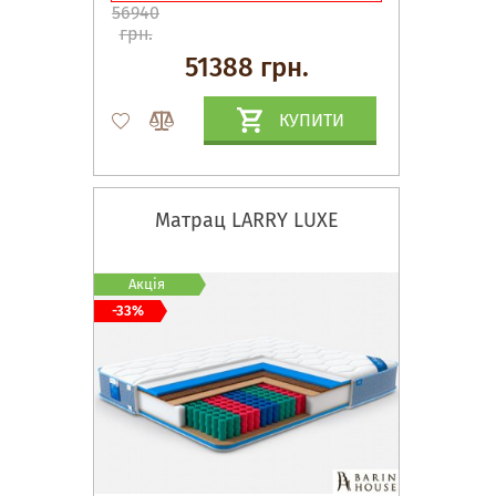
56940
грн.
51388 грн.
КУПИТИ
Матрац LARRY LUXE
Акція
-33%