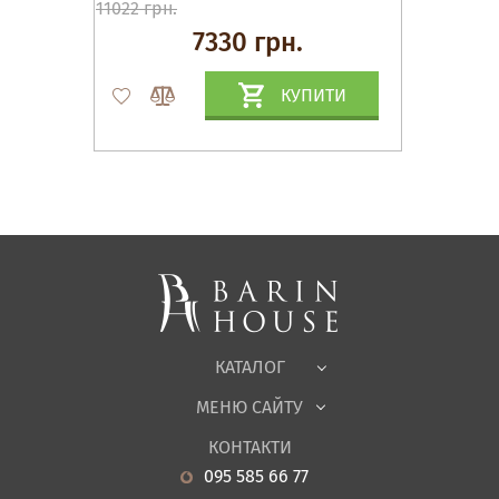
11022 грн.
7330 грн.
КУПИТИ
Матраци, текстиль
Спальні, Ліжка
М'які меблі
Корпусні меблі
Офісні меблі
Тканини
КАТАЛОГ
Дитяча
МЕНЮ САЙТУ
Садові меблі
Про нас
Вітальня
КОНТАКТИ
Новини
Кухня
095 585 66 77
Гарантія