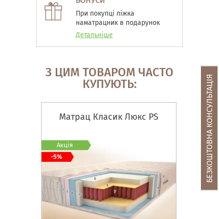
БОНУСИ
При покупці ліжка
наматрацник в подарунок
Детальніше
З ЦИМ ТОВАРОМ ЧАСТО
БЕЗКОШТОВНА КОНСУЛЬТАЦІЯ
КУПУЮТЬ:
Матрац Класик Люкс PS
Акція
-5%