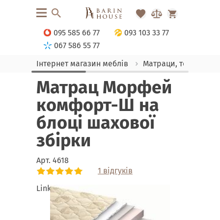
095 585 66 77
093 103 33 77
067 586 55 77
Інтернет магазин меблів
Матраци, текстиль
Матрац Морфей
комфорт-Ш на
блоці шахової
збірки
Арт.
4618
1 відгуків
Link