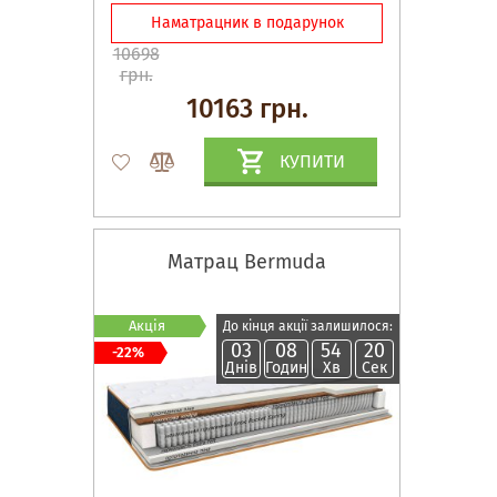
Наматрацник в подарунок
10698
грн.
10163 грн.
КУПИТИ
Матрац Bermuda
Акція
До кінця акції залишилося:
03
08
54
19
-22%
Днів
Годин
Хв
Сек