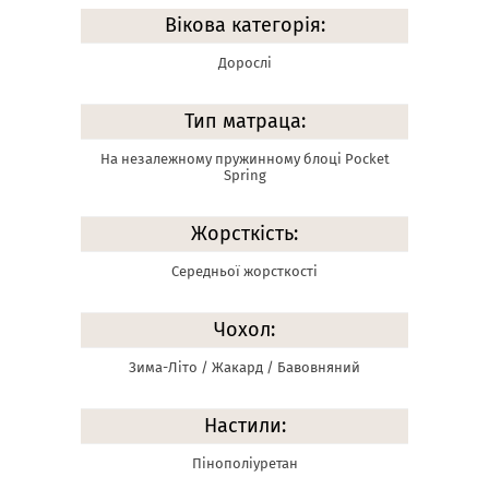
Вікова категорія:
Дорослі
Тип матраца:
На незалежному пружинному блоці Pocket
Spring
Жорсткість:
Середньої жорсткості
Чохол:
Зима-Літо / Жакард / Бавовняний
Настили:
Пінополіуретан