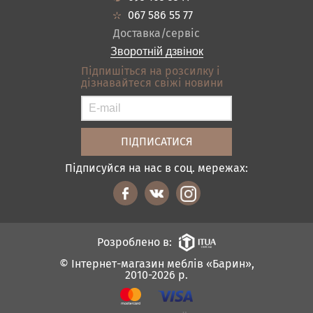
Кредит
Ванна
067 586 55 77
Оплата і доставка
Акціі
Доставка/сервіс
Відгуки
Зворотній дзвінок
Контакти
Підпишіться на розсилку і
дізнавайтеся свіжі новини
Карта сайту
Умови покупки
Підписуйся на нас в соц. мережах:
Розроблено в:
© Інтернет-магазин меблів «Барин»,
2010-2026 р.