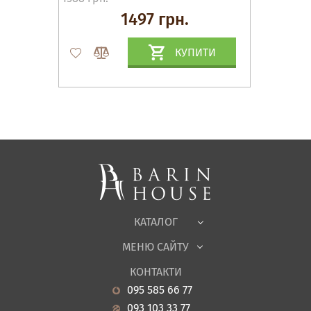
1497 грн.
КУПИТИ
Матраци, текстиль
Спальні, Ліжка
М'які меблі
Корпусні меблі
Офісні меблі
Тканини
КАТАЛОГ
Дитяча
МЕНЮ САЙТУ
Садові меблі
Про нас
Вітальня
КОНТАКТИ
Новини
Кухня
095 585 66 77
Гарантія
Передпокої
093 103 33 77