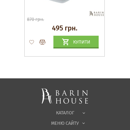
870 грн.
495 грн.
КУПИТИ
Матраци, текстиль
Спальні, Ліжка
М'які меблі
Корпусні меблі
Офісні меблі
Тканини
КАТАЛОГ
Дитяча
МЕНЮ САЙТУ
Садові меблі