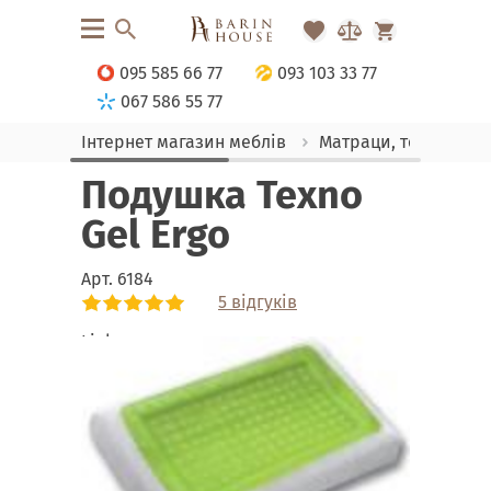
095 585 66 77
093 103 33 77
067 586 55 77
Інтернет магазин меблів
Матраци, текстиль
Подушка Texno
Gel Ergo
Арт.
6184
5 відгуків
Link