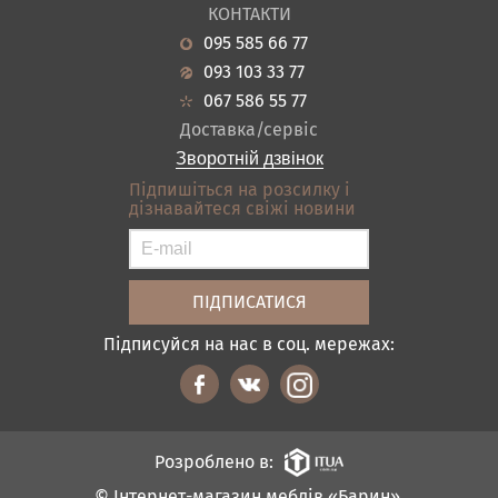
Про нас
Вітальня
КОНТАКТИ
Новини
Кухня
095 585 66 77
Гарантія
Передпокої
093 103 33 77
Кредит
Ванна
067 586 55 77
Оплата і доставка
Акціі
Доставка/сервіс
Відгуки
Зворотній дзвінок
Контакти
Підпишіться на розсилку і
дізнавайтеся свіжі новини
Карта сайту
Умови покупки
Підписуйся на нас в соц. мережах:
Розроблено в:
© Інтернет-магазин меблів «Барин»,