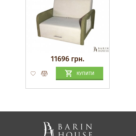
11696 грн.
КУПИТИ
Матраци, текстиль
Спальні, Ліжка
М'які меблі
Корпусні меблі
Офісні меблі