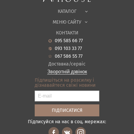
Тканини
КАТАЛОГ
Дитяча
МЕНЮ САЙТУ
Садові меблі
Про нас
Вітальня
КОНТАКТИ
Новини
Кухня
095 585 66 77
Гарантія
Передпокої
093 103 33 77
Кредит
Ванна
067 586 55 77
Оплата і доставка
Акціі
Доставка/сервіс
Відгуки
Зворотній дзвінок
Контакти
Підпишіться на розсилку і
дізнавайтеся свіжі новини
Карта сайту
Умови покупки
Підписуйся на нас в соц. мережах: