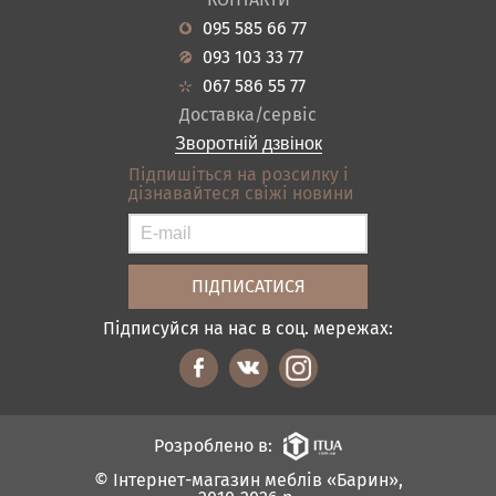
Новини
Кухня
095 585 66 77
Гарантія
Передпокої
093 103 33 77
Кредит
Ванна
067 586 55 77
Оплата і доставка
Акціі
Доставка/сервіс
Відгуки
Зворотній дзвінок
Контакти
Підпишіться на розсилку і
дізнавайтеся свіжі новини
Карта сайту
Умови покупки
Підписуйся на нас в соц. мережах:
Розроблено в:
© Інтернет-магазин меблів «Барин»,