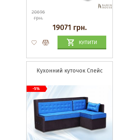
20696
грн.
19071 грн.
КУПИТИ
Кухонний куточок Спейс
-5%