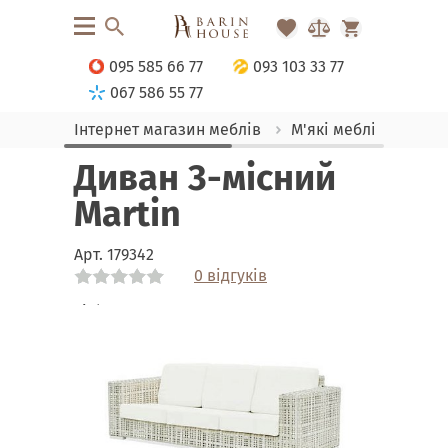
095 585 66 77
093 103 33 77
067 586 55 77
Інтернет магазин меблів
М'які меблі
Дива
Диван 3-місний
Martin
Арт.
179342
0 відгуків
Link
Link
Link
Link