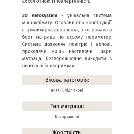
абсолютною гіпоалергенність.
3D Aerosystem
- унікальна система
мікроклімату. Особливістю конструкції
є тривимірна аеролента, інтегрована в
борт матраца по всьому периметру.
Система дозволяє повітрю і волозі,
проходячи крізь настилочні шари
матраца, безперешкодно виходити з
нього у всіх напрямках.
Вікова категорія:
Дитячі, підліткові
Тип матраца:
Безпружинні
Жорсткість: