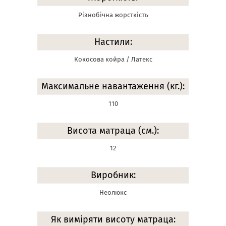
Різнобічна жорсткість
Настили:
Кокосова койра / Латекс
Максимальне навантаження (кг.):
110
Висота матраца (см.):
12
Виробник:
Неолюкс
Як виміряти висоту матраца: