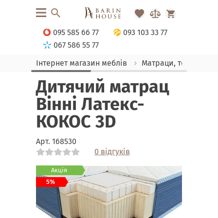
095 585 66 77
093 103 33 77
067 586 55 77
Інтернет магазин меблів
Матраци, текстиль
Дитячий матрац
Вінні Латекс-
КОКОС 3D
Арт.
168530
0 відгуків
Link
Link
Акція
5%