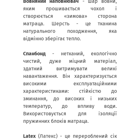
Вовняний наповнювач
- шар вовни,
яким прошивається чохол і
створюється «зимова» сторона
матраца. Шерсть - це тканина
натурального походження, яка
відмінно зберігає тепло.
Спанбонд
- нетканий, екологічно
чистий, дуже міцний матеріал,
здатний витримувати великі
навантаження. Він характеризується
високими експлуатаційними
характеристиками: стійкістю до
зминання, до високих і низьких
температур, до впливу води.
Використовується для ізоляції
пружинних блоків матраца.
Latex
(Латекс) - це перероблений сік