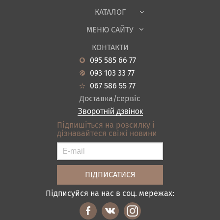
Тканини
КАТАЛОГ
Дитяча
МЕНЮ САЙТУ
Садові меблі
Про нас
Вітальня
КОНТАКТИ
Новини
Кухня
095 585 66 77
Гарантія
Передпокої
093 103 33 77
Кредит
Ванна
067 586 55 77
Оплата і доставка
Акціі
Доставка/сервіс
Відгуки
Зворотній дзвінок
Контакти
Підпишіться на розсилку і
дізнавайтеся свіжі новини
Карта сайту
Умови покупки
Підписуйся на нас в соц. мережах: