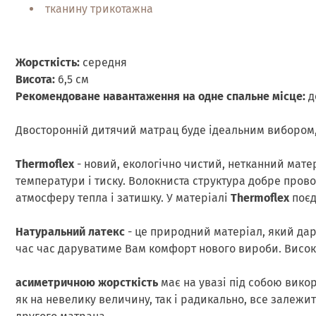
тканину трикотажна
Жорсткість:
середня
Висота:
6,5 см
Рекомендоване навантаження на одне спальне місце:
д
Двосторонній дитячий матрац буде ідеальним вибором, 
Thermoflex
- новий, екологічно чистий, нетканний матер
температури і тиску. Волокниста структура добре провод
атмосферу тепла і затишку. У матеріалі
Thermoflex
поєд
Натуральний латекс
- це природний матеріал, який дар
час час даруватиме Вам комфорт нового вироби. Високі
асиметричною жорсткість
має на увазі під собою вико
як на невелику величину, так і радикально, все залежи