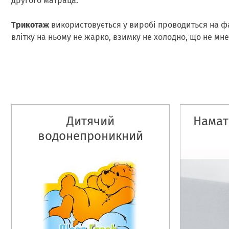
другого матраца.
Трикотаж
використовується у виробі проводиться на ф
влітку на ньому не жарко, взимку не холодно, що не мн
Дитячий
Намат
водонепроникний
наматрацник Sleep Fresh