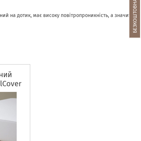
ий на дотик, має високу повітропроникність, а значить
я.
ний
lCover
ьому
у