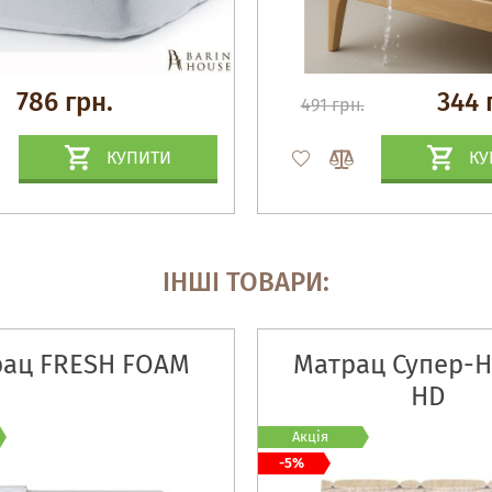
786 грн.
344 
491 грн.
КУПИТИ
КУ
ІНШІ ТОВАРИ:
ац FRESH FOAM
Матрац Супер-Н
HD
Акція
-5%