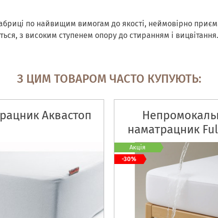
абриці по найвищим вимогам до якості, неймовірно приємн
еться, з високим ступенем опору до стиранням і вицвітанн
З ЦИМ ТОВАРОМ ЧАСТО КУПУЮТЬ:
рацник Аквастоп
Непромокаль
наматрацник Ful
на гумці по вс
Акція
периметр
-30%