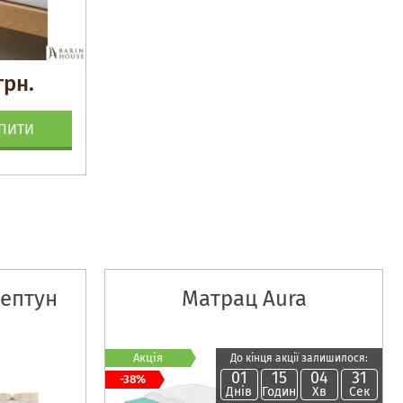
грн.
ПИТИ
ептун
Матрац Aura
Акція
До кінця акції залишилося:
01
15
04
30
-38%
Днів
Годин
Хв
Сек