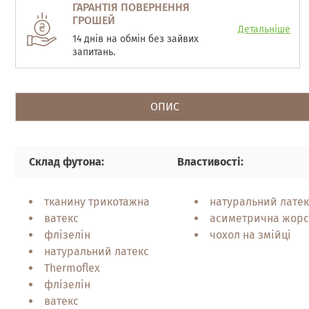
ГАРАНТІЯ ПОВЕРНЕННЯ
ГРОШЕЙ
Детальніше
14 днів на обмін без зайвих
запитань.
ОПИС
Склад футона:
Властивості:
тканину трикотажна
натуральний латек
ватекс
асиметрична жорс
флізелін
чохол на змійці
натуральний латекс
Thermoflex
флізелін
ватекс