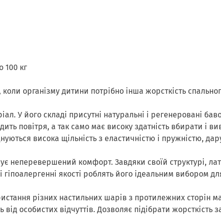
о 100 кг
коли організму дитини потрібно інша жорсткість спальног
іал. У його складі присутні натуральні і регенеровані бав
ить повітря, а так само має високу здатність вбирати і в
нуються висока щільність з еластичністю і пружністю, да
ує неперевершений комфорт. Завдяки своїй структурі, лат
 гіпоалергенні якості роблять його ідеальним вибором дл
ристання різних настильних шарів з протилежних сторін м
ть від особистих відчуттів. Дозволяє підібрати жорсткість