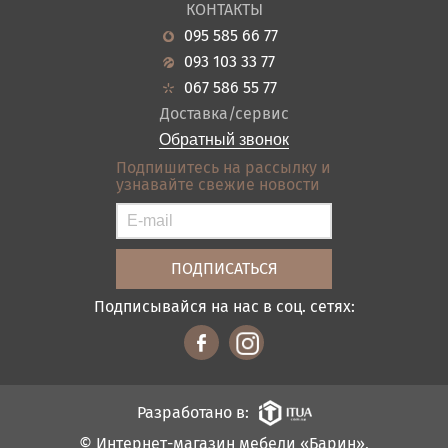
Гостиная
КОНТАКТЫ
Новости
Кухня
095 585 66 77
Гарантия
Прихожие
093 103 33 77
Кредит
Ванная
067 586 55 77
Оплата и доставка
Акции
Доставка/сервис
Отзывы
Обратный звонок
Контакты
Подпишитесь на рассылку и
узнавайте свежие новости
Карта сайта
Условия покупки
Подписывайся на нас в соц. сетях:
Разработано в:
© Интернет-магазин мебели «Барин»,