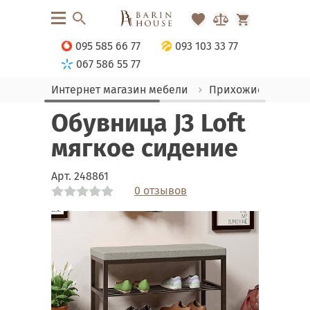
095 585 66 77
093 103 33 77
067 586 55 77
Интернет магазин мебели
Прихожие
Обув
Обувница J3 Loft
мягкое сидение
Арт.
248861
0 отзывов
Link
Link
Link
Link
Link
Link
Link
Link
Link
Link
Link