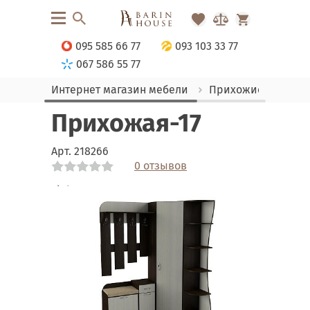
095 585 66 77
093 103 33 77
067 586 55 77
Интернет магазин мебели
Прихожие
Прих
Прихожая-17
Арт.
218266
0 отзывов
Link
Link
Link