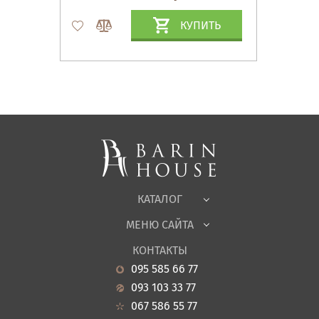
КУПИТЬ
Матрасы, текстиль
Спальни, Кровати
Мягкая мебель
Корпусная мебель
Офисная мебель
Ткани
КАТАЛОГ
Детская
МЕНЮ САЙТА
Садовая мебель
О нас
Гостиная
КОНТАКТЫ
Новости
Кухня
095 585 66 77
Гарантия
Прихожие
093 103 33 77
Кредит
Ванная
067 586 55 77