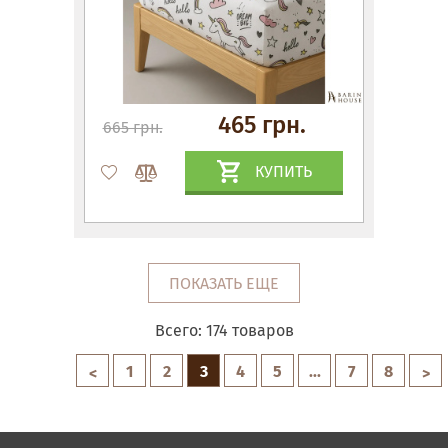
465 грн.
665 грн.
КУПИТЬ
ПОКАЗАТЬ ЕЩЕ
Всего:
174
товаров
1
2
3
4
5
...
7
8
<
>
Матрасы, текстиль
Спальни, Кровати