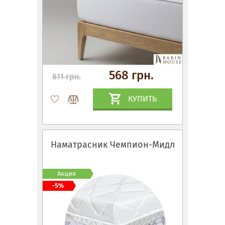
568 грн.
811 грн.
КУПИТЬ
Наматрасник Чемпион-Мидл
Акция
-5%