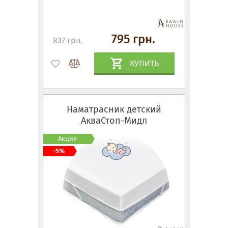
795 грн.
837 грн.
КУПИТЬ
Наматрасник детский
АкваСтоп-Мидл
Акция
-5%