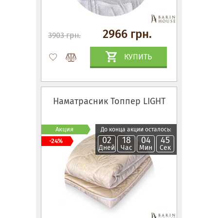
2966 грн.
3903 грн.
КУПИТЬ
Наматрасник Топпер LIGHT
Акция
До конца акции осталось:
02
18
04
44
-24%
Дней
Час
Мин
Сек