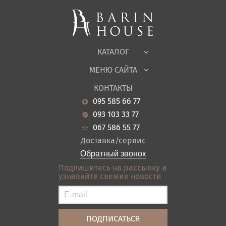
Мягкая мебель
Корпусная мебель
Офисная мебель
Ткани
КАТАЛОГ
Детская
МЕНЮ САЙТА
Садовая мебель
О нас
Гостиная
КОНТАКТЫ
Новости
Кухня
095 585 66 77
Гарантия
Прихожие
093 103 33 77
Кредит
Ванная
067 586 55 77
Оплата и доставка
Акции
Доставка/сервис
Отзывы
Обратный звонок
Контакты
Подпишитесь на рассылку и
узнавайте свежие новости
Карта сайта
Условия покупки