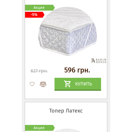
Акция
-5%
596 грн.
627 грн.
КУПИТЬ
Топер Латекс
Акция