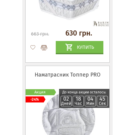
630 грн.
663 грн.
КУПИТЬ
Наматрасник Топпер PRO
Акция
До конца акции осталось:
02
18
04
44
-24%
Дней
Час
Мин
Сек