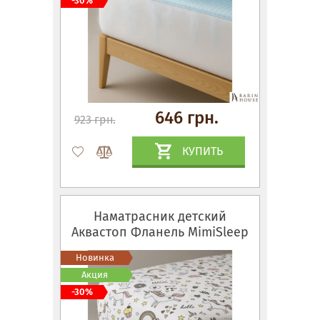
-30%
646 грн.
923 грн.
КУПИТЬ
Наматрасник детский
Аквастоп Фланель MimiSleep
Новинка
Акция
-30%