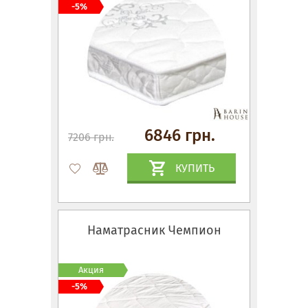
-5%
6846 грн.
7206 грн.
КУПИТЬ
Наматрасник Чемпион
Акция
-5%