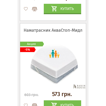
КУПИТЬ
Наматрасник АкваСтоп-Мидл
Акция
-5%
573 грн.
603 грн.
КУПИТЬ