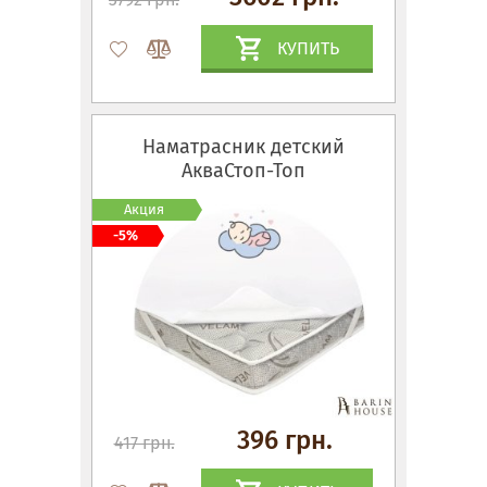
КУПИТЬ
Наматрасник детский
АкваСтоп-Топ
Акция
-5%
396 грн.
417 грн.