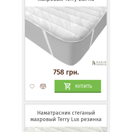
резинках по углам
758 грн.
КУПИТЬ
Наматрасник стеганый
махровый Terry Lux резинка
по периметру