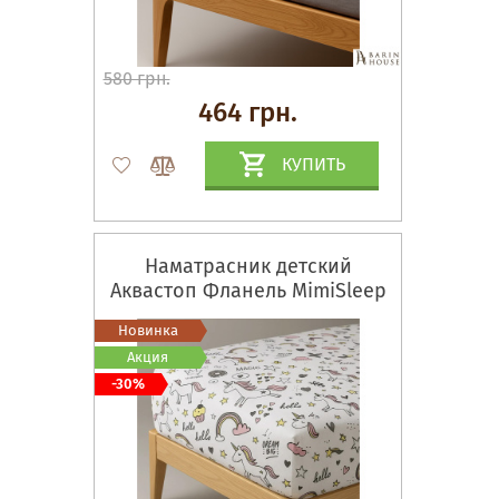
580 грн.
464 грн.
КУПИТЬ
Наматрасник детский
Аквастоп Фланель MimiSleep
Новинка
Акция
-30%