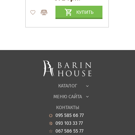
КУПИТЬ
Матрасы, текстиль
Спальни, Кровати
Мягкая мебель
Корпусная мебель
Офисная мебель
Ткани
КАТАЛОГ
Детская
МЕНЮ САЙТА
Садовая мебель
О нас
Гостиная
КОНТАКТЫ
Новости
Кухня
095 585 66 77
Гарантия
Прихожие
093 103 33 77
Кредит
Ванная
067 586 55 77