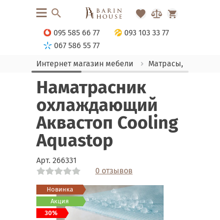
095 585 66 77
093 103 33 77
067 586 55 77
Интернет магазин мебели
Матрасы, текстиль
Наматрасник
охлаждающий
Аквастоп Cooling
Aquastop
Арт.
266331
0 отзывов
Link
Link
Link
Новинка
Акция
30%