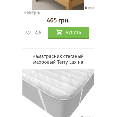
665 грн.
465 грн.
КУПИТЬ
Наматрасник стеганый
махровый Terry Lux на
резинках по углам