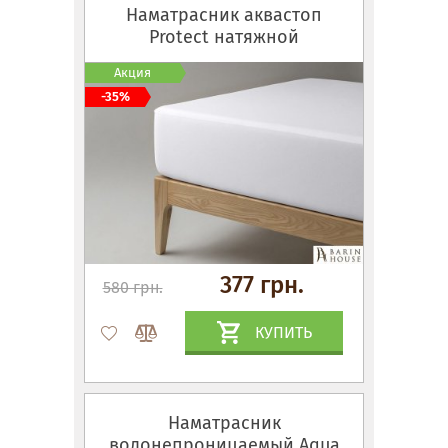
Наматрасник аквастоп
Protect натяжной
Акция
-35%
377 грн.
580 грн.
КУПИТЬ
Наматрасник
водонепроницаемый Aqua