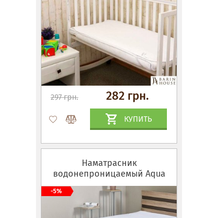
282 грн.
297 грн.
КУПИТЬ
Наматрасник
водонепроницаемый Aqua
Stop Classic на резинках по
-5%
углам