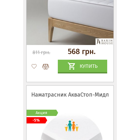
568 грн.
811 грн.
КУПИТЬ
Наматрасник АкваСтоп-Мидл
Акция
-5%