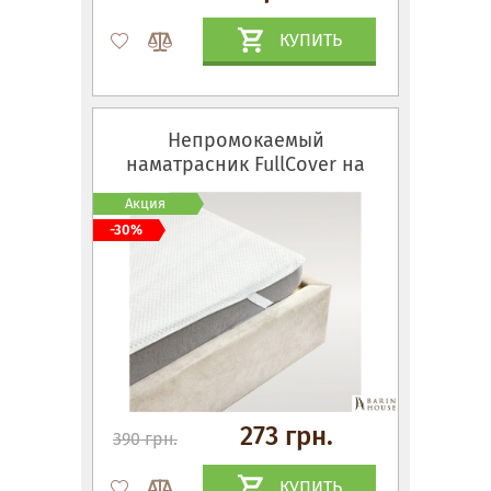
КУПИТЬ
Непромокаемый
наматрасник FullCover на
резинках по углам
Акция
-30%
273 грн.
390 грн.
КУПИТЬ