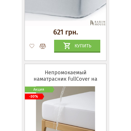
621 грн.
КУПИТЬ
Непромокаемый
наматрасник FullCover на
резинке по всему периметру
Акция
-30%