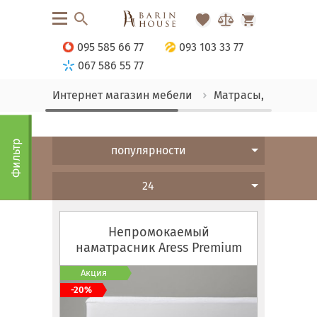
095 585 66 77
093 103 33 77
067 586 55 77
Интернет магазин мебели
Матрасы, текстиль
Фильтр
популярности
24
Непромокаемый
наматрасник Aress Premium
Акция
-20%