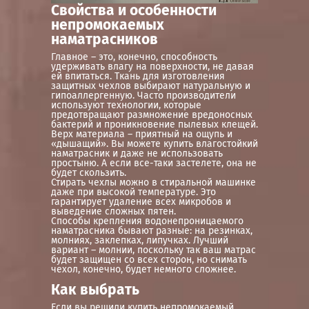
Свойства и особенности
непромокаемых
наматрасников
Главное – это, конечно, способность
удерживать влагу на поверхности, не давая
ей впитаться. Ткань для изготовления
защитных чехлов выбирают натуральную и
гипоаллергенную. Часто производители
используют технологии, которые
предотвращают размножение вредоносных
бактерий и проникновение пылевых клещей.
Верх материала – приятный на ощупь и
«дышащий». Вы можете купить влагостойкий
наматрасник и даже не использовать
простыню. А если все-таки застелете, она не
будет скользить.
Стирать чехлы можно в стиральной машинке
даже при высокой температуре. Это
гарантирует удаление всех микробов и
выведение сложных пятен.
Способы крепления водонепроницаемого
наматрасника бывают разные: на резинках,
молниях, заклепках, липучках. Лучший
вариант – молнии, поскольку так ваш матрас
будет защищен со всех сторон, но снимать
чехол, конечно, будет немного сложнее.
Как выбрать
Если вы решили купить непромокаемый