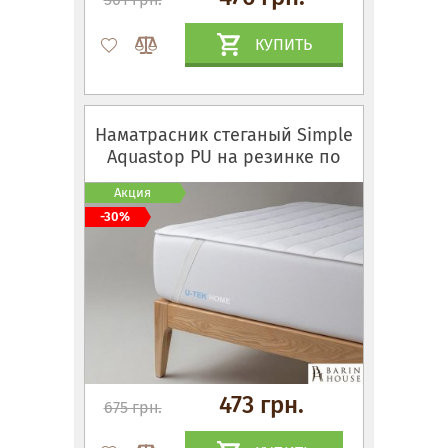
КУПИТЬ
Наматрасник стеганый Simple
Aquastop PU на резинке по
углам
Акция
-30%
473 грн.
675 грн.