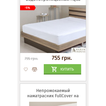
Stop Lux на резинках по
-5%
периметру
755 грн.
795 грн.
КУПИТЬ
Непромокаемый
наматрасник FullCover на
молнии