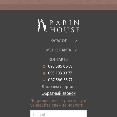
Матрасы, текстиль
Спальни, Кровати
Мягкая мебель
Корпусная мебель
Офисная мебель
Ткани
КАТАЛОГ
Детская
МЕНЮ САЙТА
Садовая мебель
О нас
Гостиная
КОНТАКТЫ
Новости
Кухня
095 585 66 77
Гарантия
Прихожие
093 103 33 77
Кредит
Ванная
067 586 55 77
Оплата и доставка
Акции
Доставка/сервис
Отзывы
Обратный звонок
Контакты
Подпишитесь на рассылку и
узнавайте свежие новости
Карта сайта
Условия покупки