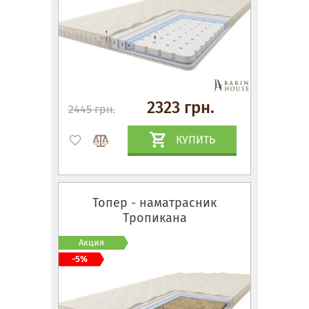
2323 грн.
2445 грн.
КУПИТЬ
Топер - наматраcник
Тропикана
Акция
-5%