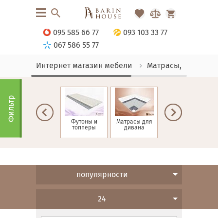
095 585 66 77
093 103 33 77
067 586 55 77
Интернет магазин мебели
Матрасы, текстиль
Фильтр
Матрасы зима-
Футоны и
Матрасы для
Детские
лето
топперы
дивана
матрасы
н
популярности
24