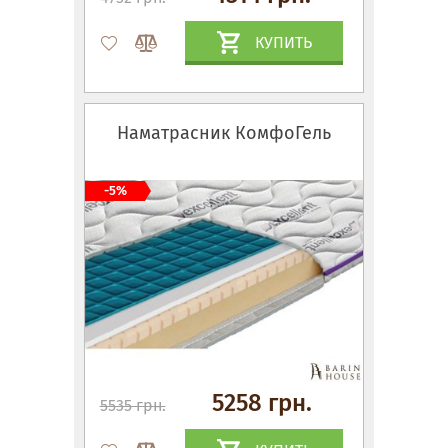
КУПИТЬ
Наматрасник КомфоГель
-5%
5258 грн.
5535 грн.