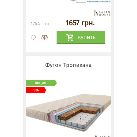
1657 грн.
1744 грн.
КУПИТЬ
Футон Тропикана
Акция
-5%