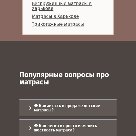
Беспружинные матрасы в
Харькове
Матрасы в Харькове
Трикотажные матрасы
Популярные вопросы про
матрасы
❶ Какие есть в продаже детские
матрасы?
Сон для детей очень важен и
поэтому нужно приобрести
❷ Как легко и просто изменить
качественный матрас. Многие
жесткость матраса?
родители специально приобретают
дорогое изделие, вот только цена не