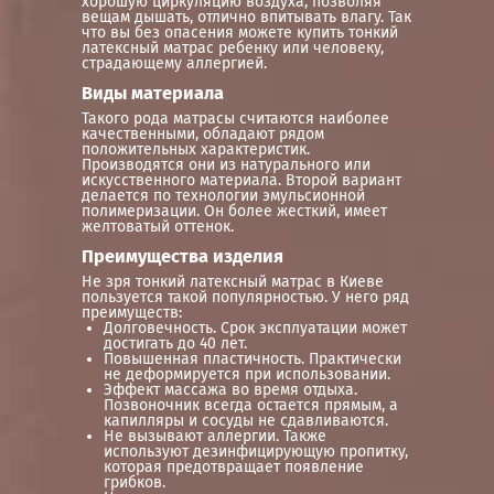
хорошую циркуляцию воздуха, позволяя
вещам дышать, отлично впитывать влагу. Так
что вы без опасения можете купить тонкий
латексный матрас ребенку или человеку,
страдающему аллергией.
Виды материала
Такого рода матрасы считаются наиболее
качественными, обладают рядом
положительных характеристик.
Производятся они из натурального или
искусственного материала. Второй вариант
делается по технологии эмульсионной
полимеризации. Он более жесткий, имеет
желтоватый оттенок.
Преимущества изделия
Не зря тонкий латексный матрас в Киеве
пользуется такой популярностью. У него ряд
преимуществ:
Долговечность. Срок эксплуатации может
достигать до 40 лет.
Повышенная пластичность. Практически
не деформируется при использовании.
Эффект массажа во время отдыха.
Позвоночник всегда остается прямым, а
капилляры и сосуды не сдавливаются.
Не вызывают аллергии. Также
используют дезинфицирующую пропитку,
которая предотвращает появление
грибков.