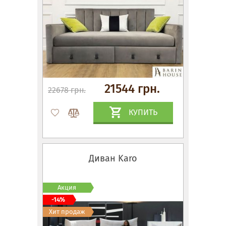
21544 грн.
22678 грн.
КУПИТЬ
Диван Karo
Акция
-14%
Хит продаж