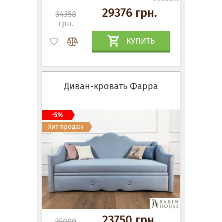
29376 грн.
34358
грн.
КУПИТЬ
Диван-кровать Фарра
-5%
Хит продаж
23750 грн.
25000