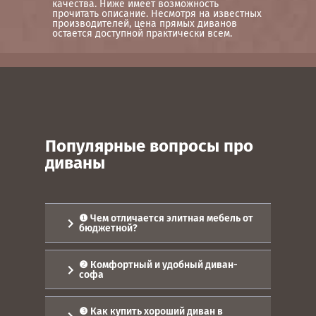
качества. Ниже имеет возможность
прочитать описание. Несмотря на известных
производителей, цена прямых диванов
остается доступной практически всем.
Популярные вопросы про
диваны
❶ Чем отличается элитная мебель от
бюджетной?
Выбор мебели - увлекательно, но
сложно. Это сколько нужно
❷ Комфортный и удобный диван-
перебрать вариантов. В частности
софа
определиться с ценой. Необходимо
разобраться, от каких факторов
Разнообразие диванов просто
рассчитывается стоимость.
поражает. И в этом великолепии
❸ Как купить хороший диван в
легко запутаться. У пользователей