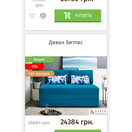
грн.
КУПИТЬ
Диван Битлис
Акция
-5%
Хит продаж
24384 грн.
25667 грн.