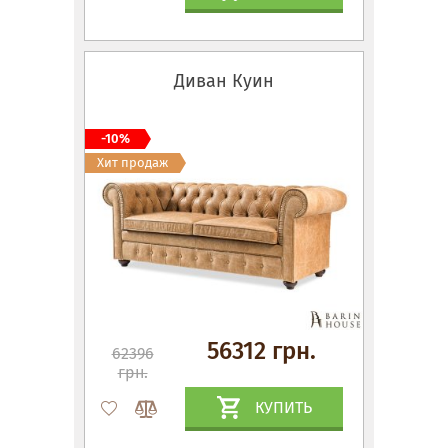
Диван Куин
-10%
Хит продаж
56312 грн.
62396
грн.
КУПИТЬ