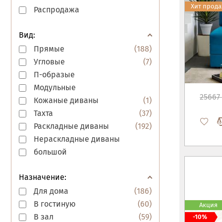
Хит прод
Распродажа
Вид:
Прямые
(
188
)
Угловые
(
7
)
П-образые
Модульные
25667 
Кожаные диваны
(
1
)
Тахта
(
37
)
Раскладные диваны
(
192
)
Нераскладные диваны
большой
Назначение:
Для дома
(
186
)
В гостиную
(
60
)
Акция
В зал
(
59
)
-10%