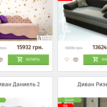
15932 грн.
13624
грн.
15096 грн.
КУПИТЬ
КУ
иван Даниель 2
Диван Риз
Акция
-5%