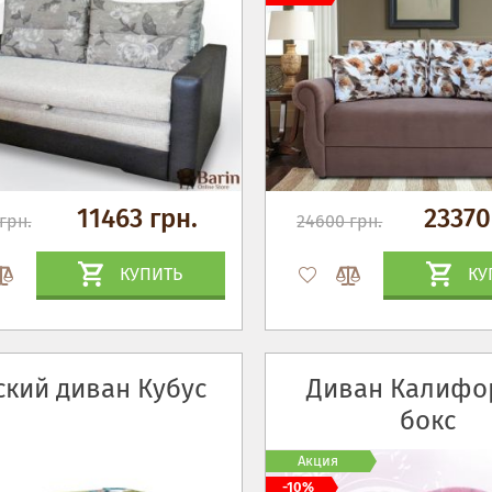
11463 грн.
23370
грн.
24600 грн.
КУПИТЬ
КУ
ский диван Кубус
Диван Калифо
бокс
Акция
-10%