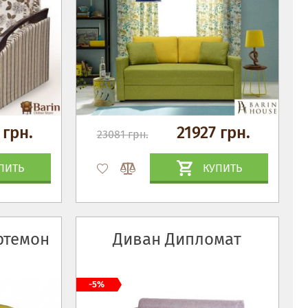
 грн.
21927 грн.
23081 грн.
ПИТЬ
КУПИТЬ
ртемон
Диван Дипломат
-5%