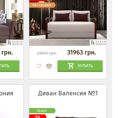
Хит продаж
 грн.
31963 грн.
33645 грн.
ПИТЬ
КУПИТЬ
рния
Диван Валенсия №1
Акция
-5%