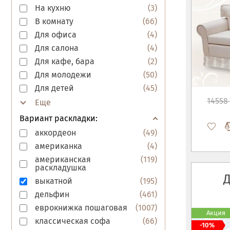
На кухню
(
3
)
В комнату
(
66
)
Для офиса
(
4
)
Для салона
(
4
)
Для кафе, бара
(
2
)
Для молодежи
(
50
)
Для детей
(
45
)
14558 
Вариант раскладки:
аккордеон
(
49
)
американка
(
4
)
американская
(
119
)
раскладушка
выкатной
(
195
)
дельфин
(
461
)
еврокнижка пошаговая
(
1007
)
Акция
классическая софа
(
66
)
-10%