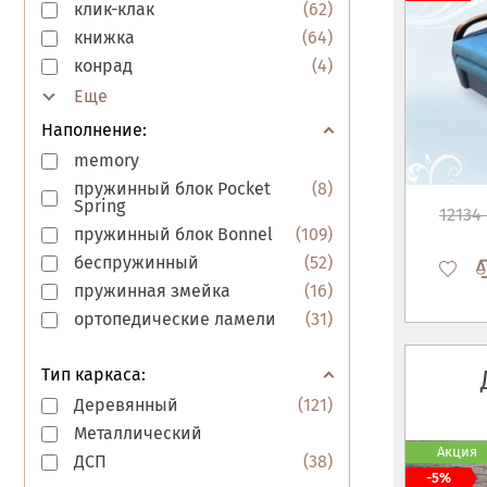
клик-клак
(
62
)
книжка
(
64
)
конрад
(
4
)
Наполнение:
memory
пружинный блок Pocket
(
8
)
Spring
12134 
пружинный блок Bonnel
(
109
)
беспружинный
(
52
)
пружинная змейка
(
16
)
ортопедические ламели
(
31
)
Тип каркаса:
Деревянный
(
121
)
Металлический
Акция
ДСП
(
38
)
-5%