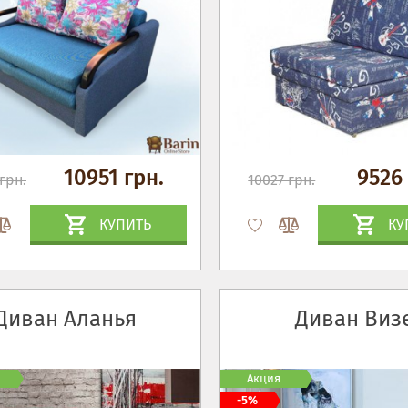
10951 грн.
9526 
грн.
10027 грн.
КУПИТЬ
КУ
Диван Аланья
Диван Виз
Акция
-5%