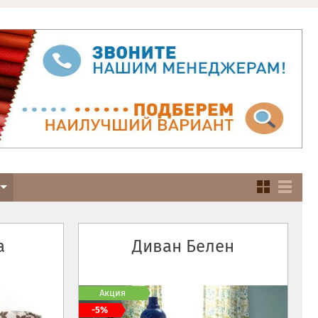
а
Диван Белен
Акция
-5%