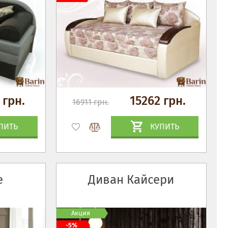
 грн.
15262 грн.
16911 грн.
ПИТЬ
КУПИТЬ
е
Диван Кайсери
Акция
-5%