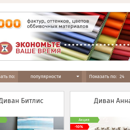
ать по:
популярности
Показать по:
24
Диван Битлис
Диван Анн
Акция
-10%