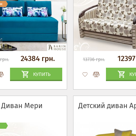
аж
24384 грн.
12397
грн.
13736 грн.
КУПИТЬ
КУ
Диван Мери
Детский диван А