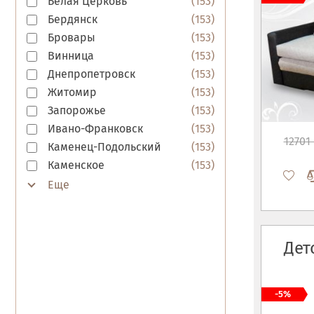
Белая Церковь
(
153
)
Бердянск
(
153
)
Бровары
(
153
)
Винница
(
153
)
Днепропетровск
(
153
)
Житомир
(
153
)
Запорожье
(
153
)
Ивано-Франковск
(
153
)
12701 
Каменец-Подольский
(
153
)
Каменское
(
153
)
Дет
-5%