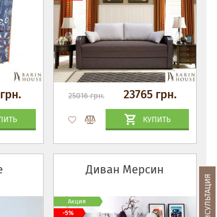
грн.
23765 грн.
25016 грн.
ПИТЬ
КУПИТЬ
е
Диван Мерсин
Акция
-5%