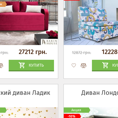
аж
27212 грн.
12228
 грн.
12872 грн.
КУПИТЬ
КУ
ский диван Ладик
Диван Лонд
Акция
-10%