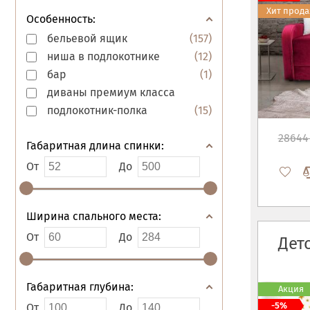
Хит прод
Особенность:
бельевой ящик
(
157
)
ниша в подлокотнике
(
12
)
бар
(
1
)
диваны премиум класса
подлокотник-полка
(
15
)
28644
Габаритная длина спинки:
От
До
Ширина спального места:
От
До
Дет
Габаритная глубина:
Акция
-5%
От
До