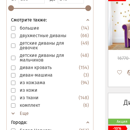
Смотрите также:
большие
(
14
)
двухместные диваны
(
66
)
детские диваны для
(
49
)
девочек
детские диваны для
(
48
)
16770 
мальчиков
диван кровать
(
154
)
диван-машина
(
3
)
из кожзама
(
94
)
из кожи
из ткани
(
148
)
Д
комплект
(
6
)
Акция
Города:
-10%