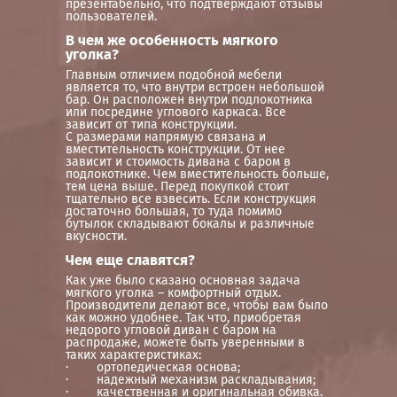
презентабельно, что подтверждают отзывы
пользователей.
В чем же особенность мягкого
уголка?
Главным отличием подобной мебели
является то, что внутри встроен небольшой
бар. Он расположен внутри подлокотника
или посредине углового каркаса. Все
зависит от типа конструкции.
С размерами напрямую связана и
вместительность конструкции. От нее
зависит и стоимость дивана с баром в
подлокотнике. Чем вместительность больше,
тем цена выше. Перед покупкой стоит
тщательно все взвесить. Если конструкция
достаточно большая, то туда помимо
бутылок складывают бокалы и различные
вкусности.
Чем еще славятся?
Как уже было сказано основная задача
мягкого уголка – комфортный отдых.
Производители делают все, чтобы вам было
как можно удобнее. Так что, приобретая
недорого угловой диван с баром на
распродаже, можете быть уверенными в
таких характеристиках:
· ортопедическая основа;
· надежный механизм раскладывания;
· качественная и оригинальная обивка.