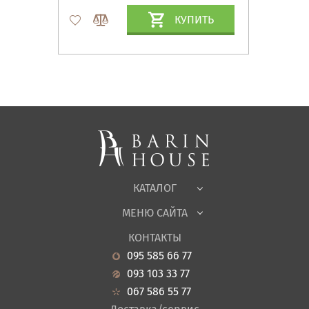
КУПИТЬ
Матрасы, текстиль
Спальни, Кровати
Мягкая мебель
Корпусная мебель
Офисная мебель
Ткани
КАТАЛОГ
Детская
МЕНЮ САЙТА
Садовая мебель
О нас
Гостиная
КОНТАКТЫ
Новости
Кухня
095 585 66 77
Гарантия
Прихожие
093 103 33 77
Кредит
Ванная
067 586 55 77
Оплата и доставка
Акции