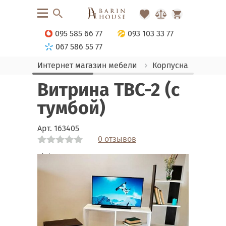
095 585 66 77
093 103 33 77
067 586 55 77
Интернет магазин мебели
Корпусная мебель
Витрина ТВС-2 (с
тумбой)
Арт.
163405
0 отзывов
Link
Link
Link