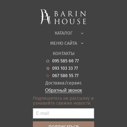
Мягкая мебель
Корпусная мебель
Офисная мебель
Ткани
КАТАЛОГ
Детская
МЕНЮ САЙТА
Садовая мебель
О нас
Гостиная
КОНТАКТЫ
Новости
Кухня
095 585 66 77
Гарантия
Прихожие
093 103 33 77
Кредит
Ванная
067 586 55 77
Оплата и доставка
Акции
Доставка/сервис
Отзывы
Обратный звонок
Контакты
Подпишитесь на рассылку и
узнавайте свежие новости
Карта сайта
Условия покупки