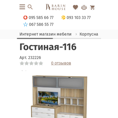
095 585 66 77
093 103 33 77
067 586 55 77
Интернет магазин мебели
Корпусная мебель
Гостиная-116
Арт.
232226
0 отзывов
Link
Link
Link
Link