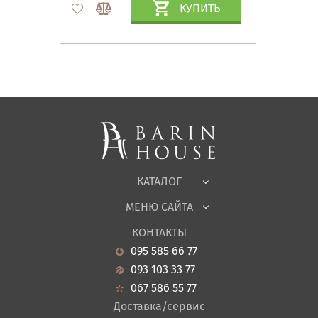
КУПИТЬ
Матрасы, текстиль
Спальни, Кровати
Мягкая мебель
Корпусная мебель
Офисная мебель
Ткани
КАТАЛОГ
Детская
МЕНЮ САЙТА
Садовая мебель
О нас
Гостиная
КОНТАКТЫ
Новости
Кухня
095 585 66 77
Гарантия
Прихожие
093 103 33 77
Кредит
Ванная
067 586 55 77
Оплата и доставка
Акции
Доставка/сервис