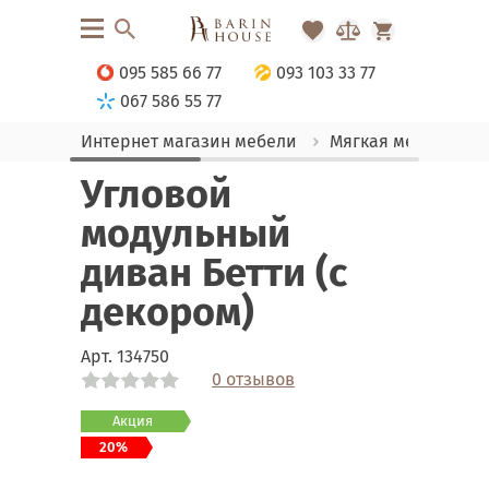
095 585 66 77
093 103 33 77
067 586 55 77
Интернет магазин мебели
Мягкая мебель
Угловой
модульный
диван Бетти (с
декором)
Арт.
134750
0 отзывов
Link
Link
Link
Link
Link
Link
Link
Link
Link
Link
Link
Link
Link
Link
Link
Link
Link
Link
Link
Link
Link
Link
Link
Link
Акция
20%