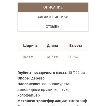
ОПИСАНИЕ
ХАРАКТЕРИСТИКИ
ОТЗЫВЫ
Ширина
Длина
Высота
Спальн
162 см
407 см
90 см
155х33
Глубина посадочного места:
55/102 см
Опоры:
дерево
Наполнение:
пенополиуретан,
змеевидные пружины, пасы,
холофайбер
Механизм трансформации:
пантограф