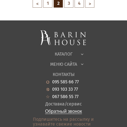
1
2
3
4
<
>
Матрасы, текстиль
Спальни, Кровати
Мягкая мебель
Корпусная мебель
Офисная мебель
Ткани
КАТАЛОГ
Детская
МЕНЮ САЙТА
Садовая мебель
О нас
Гостиная
КОНТАКТЫ
Новости
Кухня
095 585 66 77
Гарантия
Прихожие
093 103 33 77
Кредит
Ванная
067 586 55 77
Оплата и доставка
Акции
Доставка/сервис
Отзывы
Обратный звонок
Контакты
Подпишитесь на рассылку и
узнавайте свежие новости
Карта сайта