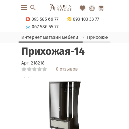
095 585 66 77
093 103 33 77
067 586 55 77
Интернет магазин мебели
Прихожие
Прих
Прихожая-14
Арт.
218218
0 отзывов
Link
Link
Link