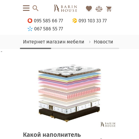
095 585 66 77
093 103 33 77
067 586 55 77
Интернет магазин мебели
Новости
Какой 
-
Какой наполнитель