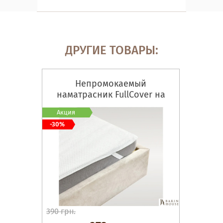
ДРУГИЕ ТОВАРЫ:
Непромокаемый
наматрасник FullCover на
резинках по углам
Акция
-30%
390 грн.