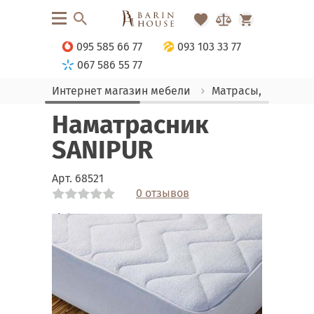
095 585 66 77
093 103 33 77
067 586 55 77
Интернет магазин мебели
Матрасы, текстиль
Наматрасник
SANIPUR
Арт.
68521
0 отзывов
Link
Link
Link
Link
Link