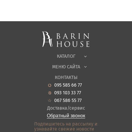
Матрасы, текстиль
Спальни, Кровати
Мягкая мебель
Корпусная мебель
Офисная мебель
Ткани
КАТАЛОГ
Детская
МЕНЮ САЙТА
Садовая мебель
О нас
Гостиная
КОНТАКТЫ
Новости
Кухня
095 585 66 77
Гарантия
Прихожие
093 103 33 77
Кредит
Ванная
067 586 55 77
Оплата и доставка
Акции
Доставка/сервис
Отзывы
Обратный звонок
Контакты
Подпишитесь на рассылку и
узнавайте свежие новости
Карта сайта