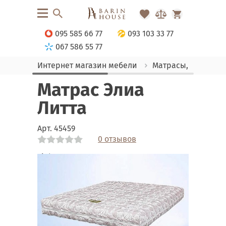
095 585 66 77
093 103 33 77
067 586 55 77
Интернет магазин мебели
Матрасы, текстиль
Матрас Элиа
Литта
Арт.
45459
0 отзывов
Link
Link
Link
Link
Link