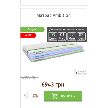
Матрас Ambition
Акция
До конца акции осталось:
03
01
22
02
-43%
Дней
Час
Мин
Сек
12180 грн.
6943 грн.
КУПИТЬ