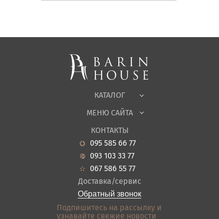
Матрасы, текстиль
Спальни, Кровати
Мягкая мебель
Корпусная мебель
Офисная мебель
Ткани
КАТАЛОГ
Детская
МЕНЮ САЙТА
Садовая мебель
О нас
Гостиная
КОНТАКТЫ
Новости
Кухня
095 585 66 77
Гарантия
Прихожие
093 103 33 77
Кредит
Ванная
067 586 55 77
Оплата и доставка
Акции
Доставка/сервис
Отзывы
Обратный звонок
Контакты
Подпишитесь на рассылку и
узнавайте свежие новости
Карта сайта