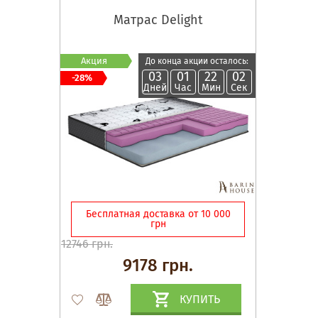
Матрас Delight
Акция
До конца акции осталось:
03
01
22
02
-28%
Дней
Час
Мин
Сек
Бесплатная доставка от 10 000
грн
12746 грн.
9178 грн.
КУПИТЬ