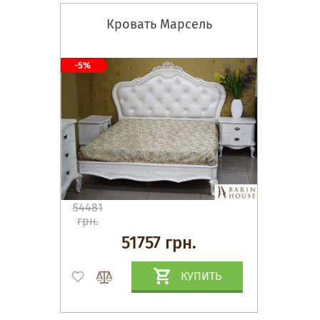
Кровать Марсель
-5%
54481
грн.
51757 грн.
КУПИТЬ