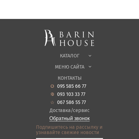
Матрасы, текстиль
Спальни, Кровати
Мягкая мебель
Корпусная мебель
Офисная мебель
Ткани
КАТАЛОГ
Детская
МЕНЮ САЙТА
Садовая мебель
О нас
Гостиная
КОНТАКТЫ
Новости
Кухня
095 585 66 77
Гарантия
Прихожие
093 103 33 77
Кредит
Ванная
067 586 55 77
Оплата и доставка
Акции
Доставка/сервис
Отзывы
Обратный звонок
Контакты
Подпишитесь на рассылку и
узнавайте свежие новости
Карта сайта