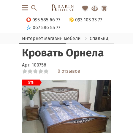
095 585 66 77
093 103 33 77
067 586 55 77
Интернет магазин мебели
Спальни, Кровати
Кровать Орнела
Арт.
100756
0 отзывов
Link
Link
Link
Link
Link
Link
Link
Link
Link
Link
Link
Link
Link
Link
5%