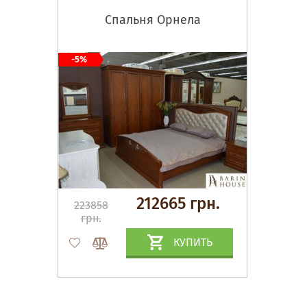
Спальня Орнела
-5%
212665 грн.
223858
грн.
КУПИТЬ