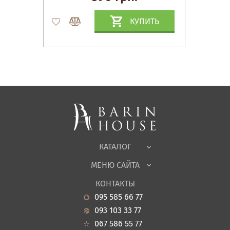
КУПИТЬ
Матрасы, текстиль
Спальни, Кровати
Мягкая мебель
Корпусная мебель
Офисная мебель
Ткани
КАТАЛОГ
Детская
МЕНЮ САЙТА
Садовая мебель
О нас
Гостиная
КОНТАКТЫ
Новости
Кухня
095 585 66 77
Гарантия
Прихожие
093 103 33 77
Кредит
Ванная
067 586 55 77