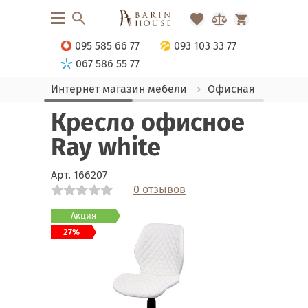
095 585 66 77
093 103 33 77
067 586 55 77
Интернет магазин мебели
Офисная мебель
Кресло офисное
Ray white
Арт.
166207
0 отзывов
Link
Link
Link
Link
Link
Link
Link
Link
Link
Link
Link
Link
Акция
27%