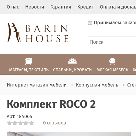
О нас
Новости
Гарантия
Кредит
Оплата и доста
Принимаем заказ
МАТРАСЫ, ТЕКСТИЛЬ
СПАЛЬНИ, КРОВАТИ
МЯГКАЯ МЕБЕЛЬ
К
Интернет магазин мебели
Корпусная мебель
Сте
Комплект ROCO 2
Арт.
184065
0 отзывов
Link
Link
Link
Link
Link