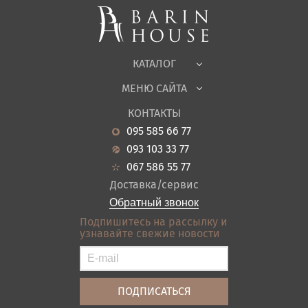
Корпусная мебель
Офисная мебель
Ткани
КАТАЛОГ
Детская
МЕНЮ САЙТА
Садовая мебель
О нас
Гостиная
КОНТАКТЫ
Новости
Кухня
095 585 66 77
Гарантия
Прихожие
093 103 33 77
Кредит
Ванная
067 586 55 77
Оплата и доставка
Акции
Доставка/сервис
Отзывы
Обратный звонок
Контакты
Подпишитесь на рассылку и
узнавайте свежие новости
Карта сайта
Условия покупки