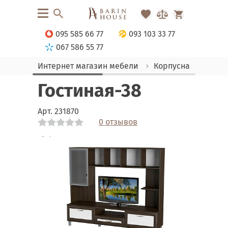
095 585 66 77
093 103 33 77
067 586 55 77
Интернет магазин мебели
Корпусная мебель
Гостиная-38
Арт.
231870
0 отзывов
Link
Link
Link
Link