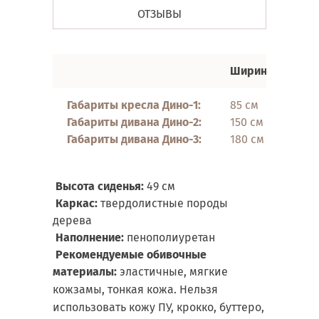
ОТЗЫВЫ
Ширина
Гл
Габариты кресла Дино-1:
85 см
82 
Габариты дивана Дино
-2:
150 см
82 
Габариты дивана
Дино-3:
180 см
82 
Высота сиденья:
49 см
Каркас:
твердолистные породы
дерева
Наполнение:
пенополиуретан
Рекомендуемые обивочные
материалы:
эластичные, мягкие
кожзамы, тонкая кожа.
Нельзя
использовать
кожу ПУ, крокко, буттеро,