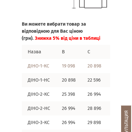
Ви можете вибрати товар за
відповідною для Вас ціною
(грн).
Знижка 5% від ціни в таблиці
Назва
B
C
D
ДІНО-1-КС
19 098
20 898
23 598
ДІНО-1-НС
20 898
22 596
25 398
ДІНО-2-КС
25 398
26 994
28 896
ДІНО-2-НС
26 994
28 896
31 596
ДІНО-3-КС
26 994
29 898
31 596