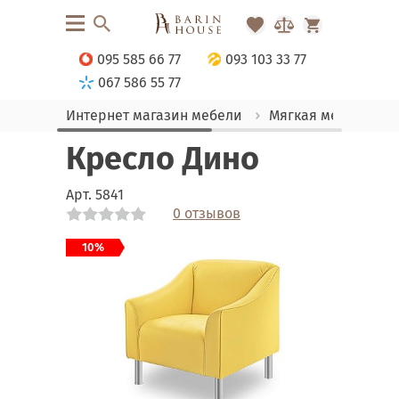
095 585 66 77
093 103 33 77
067 586 55 77
Интернет магазин мебели
Мягкая мебель
Кресло Дино
Арт.
5841
0 отзывов
Link
Link
Link
Link
Link
Link
Link
Link
10%