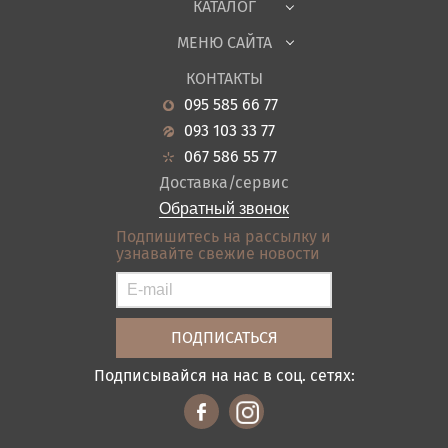
КАТАЛОГ
Детская
МЕНЮ САЙТА
Садовая мебель
О нас
Гостиная
КОНТАКТЫ
Новости
Кухня
095 585 66 77
Гарантия
Прихожие
093 103 33 77
Кредит
Ванная
067 586 55 77
Оплата и доставка
Акции
Доставка/сервис
Отзывы
Обратный звонок
Контакты
Подпишитесь на рассылку и
узнавайте свежие новости
Карта сайта
Условия покупки
Подписывайся на нас в соц. сетях: