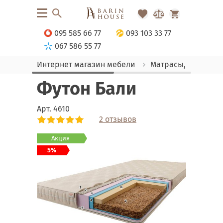
095 585 66 77
093 103 33 77
067 586 55 77
Интернет магазин мебели
Матрасы, текстиль
Футон Бали
Арт.
4610
2 отзывов
Link
Link
Акция
5%