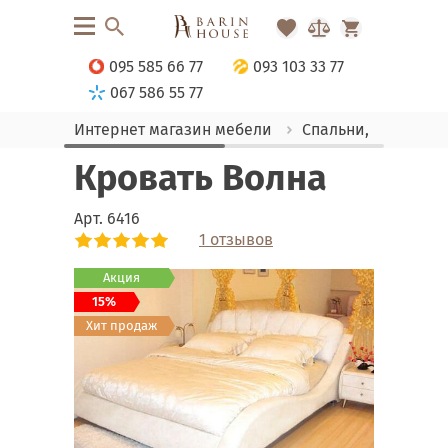
095 585 66 77
093 103 33 77
067 586 55 77
Интернет магазин мебели
Спальни, Кровати
Кровать Волна
Арт.
6416
1 отзывов
Link
Link
Link
Link
Link
Link
Link
Link
Link
Link
Link
Link
Link
Акция
15%
Хит продаж