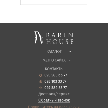
Матрасы, текстиль
Спальни, Кровати
Мягкая мебель
Корпусная мебель
Офисная мебель
Ткани
КАТАЛОГ
Детская
МЕНЮ САЙТА
Садовая мебель
О нас
Гостиная
КОНТАКТЫ
Новости
Кухня
095 585 66 77
Гарантия
Прихожие
093 103 33 77
Кредит
Ванная
067 586 55 77
Оплата и доставка
Акции
Доставка/сервис
Отзывы
Обратный звонок
Контакты
Подпишитесь на рассылку и