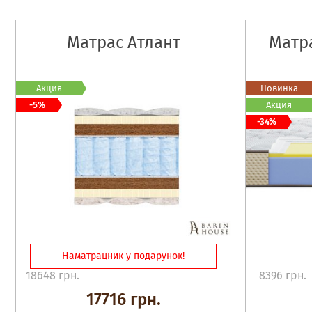
Матрас Атлант
Матра
Акция
Новинка
-5%
Акция
-34%
Наматрацник у подарунок!
18648 грн.
8396 грн.
17716 грн.