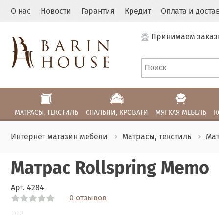
О нас
Новости
Гарантия
Кредит
Оплата и доста
Принимаем заказ
МАТРАСЫ, ТЕКСТИЛЬ
СПАЛЬНИ, КРОВАТИ
МЯГКАЯ МЕБЕЛЬ
К
Интернет магазин мебели
Матрасы, текстиль
Ма
Матрас Rollspring Memo
Арт.
4284
0 отзывов
Link
Link
Link