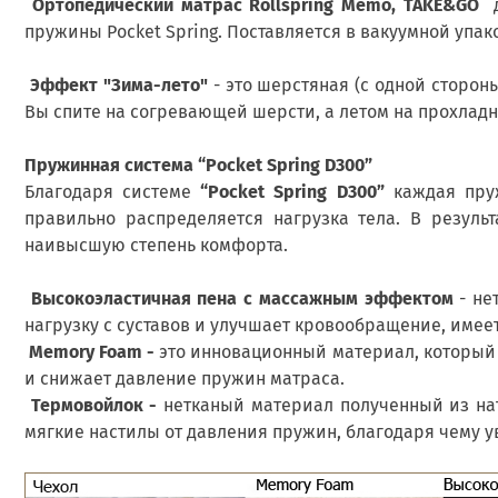
Ортопедический матрас Rollspring Memo, TAKE&GO
д
пружины Рocket Spring. Поставляется в вакуумной упаков
Эффект "Зима-лето"
- это шерстяная (с одной сторон
Вы спите на согревающей шерсти, а летом на прохладн
Пружинная система “Pocket Spring D300”
Благодаря системе
“Pocket Spring D300”
каждая пруж
правильно распределяется нагрузка тела. В резуль
наивысшую степень комфорта.
Высокоэластичная пена
с массажным эффектом
- не
нагрузку с суставов и улучшает кровообращение, имее
Memory Foam
-
это инновационный материал, который 
и снижает давление пружин матраса.
Термовойлок -
нетканый материал полученный из нат
мягкие настилы от давления пружин, благодаря чему у