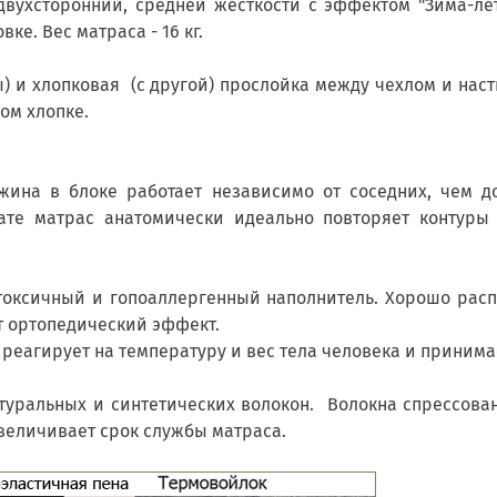
вухсторонний, средней жесткости с эффектом "Зима-ле
ке. Вес матраса - 16 кг.
ы) и хлопковая (с другой) прослойка между чехлом и на
ом хлопке.
ина в блоке работает независимо от соседних, чем до
тате матрас анатомически идеально повторяет контур
токсичный и гопоаллергенный наполнитель. Хорошо расп
т ортопедический эффект.
реагирует на температуру и вес тела человека и принима
уральных и синтетических волокон. Волокна спрессова
величивает срок службы матраса.