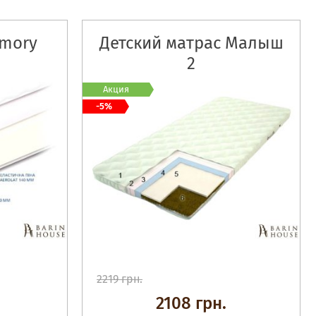
emory
Детский матрас Малыш
2
Акция
-5%
2219 грн.
2108 грн.