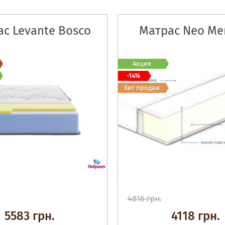
с Levante Bosco
Матрас Neo M
Акция
-14%
Хит продаж
4816 грн.
5583 грн.
4118 грн.