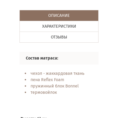
ОПИСАНИЕ
ХАРАКТЕРИСТИКИ
ОТЗЫВЫ
Состав матраса:
Свойств
чехол - жаккардовая ткань
о
пена Reflex Foam
бе
пружинный блок Bonnel
о
термовойлок
н
э