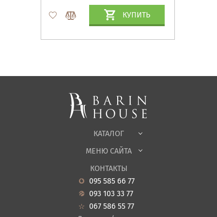
КУПИТЬ
Матрасы, текстиль
Спальни, Кровати
Мягкая мебель
Корпусная мебель
Офисная мебель
Ткани
КАТАЛОГ
Детская
МЕНЮ САЙТА
Садовая мебель
О нас
Гостиная
КОНТАКТЫ
Новости
Кухня
095 585 66 77
Гарантия
Прихожие
093 103 33 77
Кредит
Ванная
067 586 55 77
Оплата и доставка